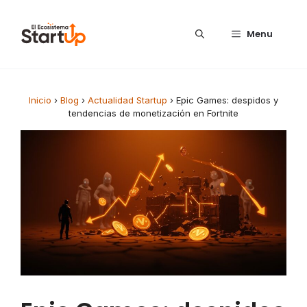
Saltar al contenido
Menu
Inicio
›
Blog
›
Actualidad Startup
›
Epic Games: despidos y
tendencias de monetización en Fortnite