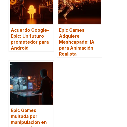
Acuerdo Google-
Epic Games
Epic: Un futuro
Adquiere
prometedor para
Meshcapade: IA
Android
para Animación
Realista
Epic Games
multada por
manipulación en