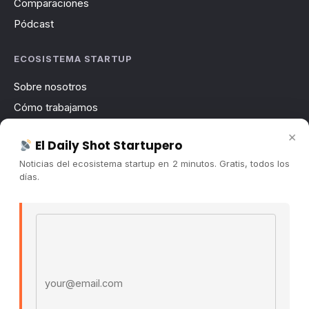
Comparaciones
Pódcast
ECOSISTEMA STARTUP
Sobre nosotros
Cómo trabajamos
Newsletter
×
El Daily Shot Startupero
Contacto
Noticias del ecosistema startup en 2 minutos. Gratis, todos los
Publicidad
días.
Convocatorias
Email address
COMUNIDAD
Comunidad (Skool) ↗
Blog Cristian Tala ↗
Es La Hora de Aprender ↗