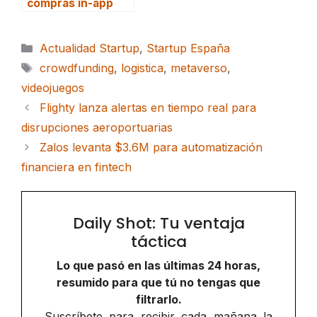
compras in-app
Categorías
Actualidad Startup
,
Startup España
Etiquetas
crowdfunding
,
logistica
,
metaverso
,
videojuegos
Flighty lanza alertas en tiempo real para
disrupciones aeroportuarias
Zalos levanta $3.6M para automatización
financiera en fintech
Daily Shot: Tu ventaja
táctica
Lo que pasó en las últimas 24 horas,
resumido para que tú no tengas que
filtrarlo.
Suscríbete para recibir cada mañana la