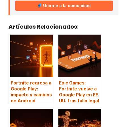
Unirme a la comunidad
Artículos Relacionados:
Fortnite regresa a
Epic Games:
Google Play:
Fortnite vuelve a
impacto y cambios
Google Play en EE.
en Android
UU. tras fallo legal