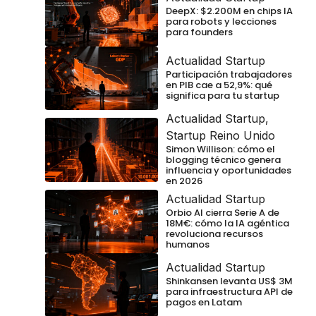
DeepX: $2.200M en chips IA
para robots y lecciones
para founders
Actualidad Startup
Participación trabajadores
en PIB cae a 52,9%: qué
significa para tu startup
Actualidad Startup
,
Startup Reino Unido
Simon Willison: cómo el
blogging técnico genera
influencia y oportunidades
en 2026
Actualidad Startup
Orbio AI cierra Serie A de
18M€: cómo la IA agéntica
revoluciona recursos
humanos
Actualidad Startup
Shinkansen levanta US$ 3M
para infraestructura API de
pagos en Latam