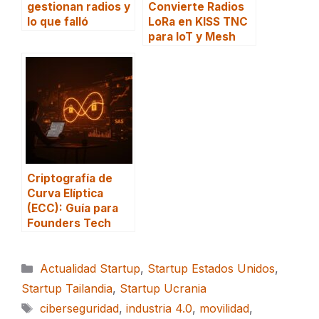
gestionan radios y
Convierte Radios
lo que falló
LoRa en KISS TNC
para IoT y Mesh
Criptografía de
Curva Elíptica
(ECC): Guía para
Founders Tech
Categorías
Actualidad Startup
,
Startup Estados Unidos
,
Startup Tailandia
,
Startup Ucrania
Etiquetas
ciberseguridad
,
industria 4.0
,
movilidad
,