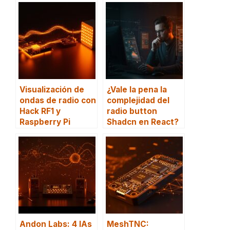
Visualización de
¿Vale la pena la
ondas de radio con
complejidad del
Hack RF1 y
radio button
Raspberry Pi
Shadcn en React?
Andon Labs: 4 IAs
MeshTNC: