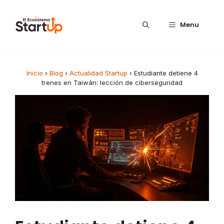
Saltar al contenido
Menu
Inicio
›
Blog
›
Actualidad Startup
›
Estudiante detiene 4
trenes en Taiwán: lección de ciberseguridad