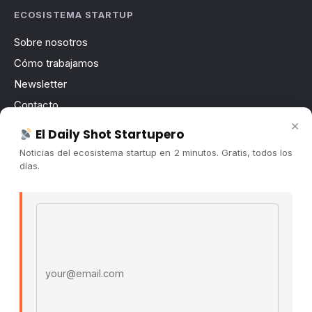
ECOSISTEMA STARTUP
Sobre nosotros
Cómo trabajamos
Newsletter
Contacto
×
Publicidad
El Daily Shot Startupero
Convocatorias
Noticias del ecosistema startup en 2 minutos. Gratis, todos los
días.
COMUNIDAD
Comunidad (Skool) ↗
Email address
Blog Cristian Tala ↗
Es La Hora de Aprender ↗
© 2026 El Ecosistema Startup. Todos los derechos
reservados.