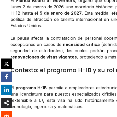
El
Florida Board of Governors
, órgano que superv
lunes 2 de marzo de 2026 una moratoria histórica: p
H-1B hasta el
5 de enero de 2027
. Esta medida, ef
política de atracción de talento internacional en 
Estados Unidos.
La pausa afecta la contratación de personal docent
excepciones en casos de
necesidad crítica
(definid
seguridad de estudiantes), las cuales podrán pro
renovaciones de visas vigentes
, protegiendo a más
Contexto: el programa H-1B y su rol 
El
programa H-1B
permite a empleadores estadounid
una licenciatura para puestos especializados difícile
(extensible a 6), esta visa ha sido históricament
tecnología, ingeniería y matemáticas.