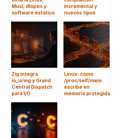
Musl, dlopen y
incremental y
software estático
nuevos tipos
Zig integra
Linux: cómo
io_uring y Grand
/proc/self/mem
Central Dispatch
escribe en
para I/O
memoria protegida