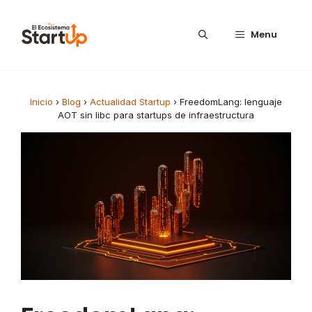
Saltar al contenido
Menu
Inicio
›
Blog
›
Actualidad Startup
›
FreedomLang: lenguaje
AOT sin libc para startups de infraestructura