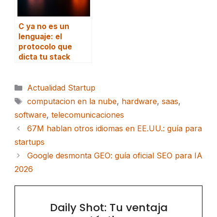
C ya no es un
lenguaje: el
protocolo que
dicta tu stack
Categorías
Actualidad Startup
Etiquetas
computacion en la nube
,
hardware
,
saas
,
software
,
telecomunicaciones
67M hablan otros idiomas en EE.UU.: guía para
startups
Google desmonta GEO: guía oficial SEO para IA
2026
Daily Shot: Tu ventaja