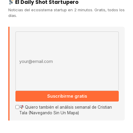
El Daily Shot Startupero
Convocatorias
Noticias del ecosistema startup en 2 minutos. Gratis, todos los
días.
COMUNIDAD
Comunidad (Skool) ↗
Email address
Blog Cristian Tala ↗
Es La Hora de Aprender ↗
© 2026 El Ecosistema Startup. Todos los derechos
reservados.
Políticas De Privacidad · Términos De Uso
Suscribirme gratis
Buscar:
Quiero también el análisis semanal de Cristian
Tala (Navegando Sin Un Mapa)