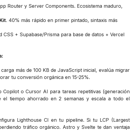
pp Router y Server Components. Ecosistema maduro,
Kit
. 40% más rápido en primer pintado, sintaxis más
ind CSS + Supabase/Prisma para base de datos + Vercel
a:
do carga más de 100 KB de JavaScript inicial, evalúa migrar
orar tu conversión orgánica en 15-25%.
b Copilot o Cursor AI para tareas repetitivas (generación
e el tiempo ahorrado en 2 semanas y escala a todo el
nfigura Lighthouse CI en tu pipeline. Si tu LCP (Largest
perdiendo tráfico orgánico. Astro y Svelte te dan ventaja