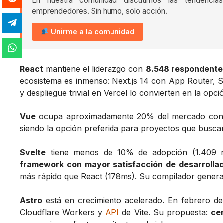
En nuestra comunidad discutimos las tendencia
emprendedores. Sin humo, solo acción.
Unirme a la comunidad
React
mantiene el liderazgo con
8.548 respondente
ecosistema es inmenso: Next.js 14 con App Router, 
y despliegue trivial en Vercel lo convierten en la opc
Vue
ocupa aproximadamente 20% del mercado con al
siendo la opción preferida para proyectos que buscan 
Svelte
tiene menos de 10% de adopción (1.409 r
framework con mayor satisfacción de desarrolla
más rápido que React (178ms). Su compilador genera 
Astro
está en crecimiento acelerado. En febrero d
Cloudflare Workers y
API
de Vite. Su propuesta:
ce