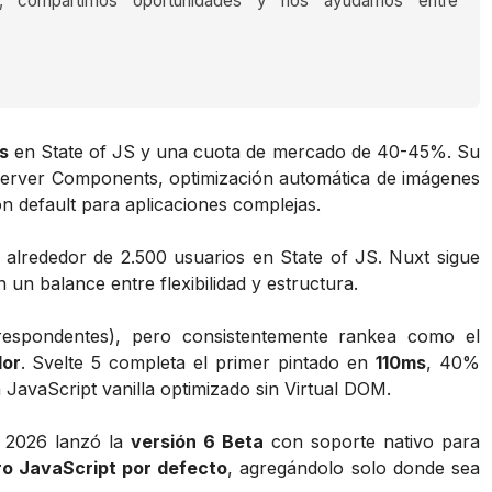
s, compartimos oportunidades y nos ayudamos entre
s
en State of JS y una cuota de mercado de 40-45%. Su
Server Components, optimización automática de imágenes
ión default para aplicaciones complejas.
rededor de 2.500 usuarios en State of JS. Nuxt sigue
un balance entre flexibilidad y estructura.
espondentes), pero consistentemente rankea como el
dor
. Svelte 5 completa el primer pintado en
110ms
, 40%
JavaScript vanilla optimizado sin Virtual DOM.
e 2026 lanzó la
versión 6 Beta
con soporte nativo para
ro JavaScript por defecto
, agregándolo solo donde sea