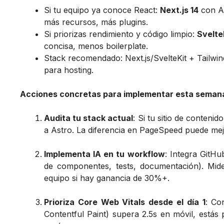
Si tu equipo ya conoce React:
Next.js 14
con A
más recursos, más plugins.
Si priorizas rendimiento y código limpio:
Svelte
concisa, menos boilerplate.
Stack recomendado: Next.js/SvelteKit + Tailw
para hosting.
Acciones concretas para implementar esta seman
Audita tu stack actual
: Si tu sitio de conteni
a Astro. La diferencia en PageSpeed puede mej
Implementa IA en tu workflow
: Integra GitHu
de componentes, tests, documentación). Mid
equipo si hay ganancia de 30%+.
Prioriza Core Web Vitals desde el día 1
: Co
Contentful Paint) supera 2.5s en móvil, estás 