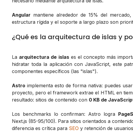
necesario mediante arquitectura de islas.
Angular
mantiene alrededor de 15% del mercado, p
estructura rígida y el soporte a largo plazo son priorit
¿Qué es la arquitectura de islas y p
La
arquitectura de islas
es el concepto más importa
hidratar toda la aplicación con JavaScript, este pa
componentes específicos (las "islas").
Astro
implementa esto de forma nativa: puedes usar
proyecto, pero el framework extrae el HTML en tiempo
resultado: sitios de contenido con
0 KB de JavaScript
Los benchmarks lo confirman: Astro logra
PageS
Next.js (85-95/100). Para sitios orientados a contenid
diferencia es crítica para
SEO
y retención de usuarios