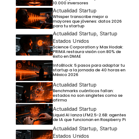
10.000 inversores
Actualidad Startup
Whisper transcribe mejor a
mayores que jóvenes: datos 2026
para tu startup
Actualidad Startup
,
Startup
Estados Unidos
Science Corporation y Max Hodak:
PRIMA restaura visión con 80% de
éxito en DMAE
InfoBlock: 5 pasos para adaptar tu
startup a la jornada de 40 horas en
México 2026
Actualidad Startup
Benchmarks cuánticos fallan:
estados no son singletes como se
afirma
Actualidad Startup
Liquid AI lanza LFM2.5-2.6B: agentes
de IA que funcionan en Raspberry Pi
Actualidad Startup
,
Startup
Estados Unidos