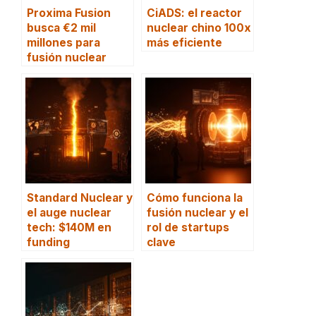
Proxima Fusion
CiADS: el reactor
busca €2 mil
nuclear chino 100x
millones para
más eficiente
fusión nuclear
Standard Nuclear y
Cómo funciona la
el auge nuclear
fusión nuclear y el
tech: $140M en
rol de startups
funding
clave