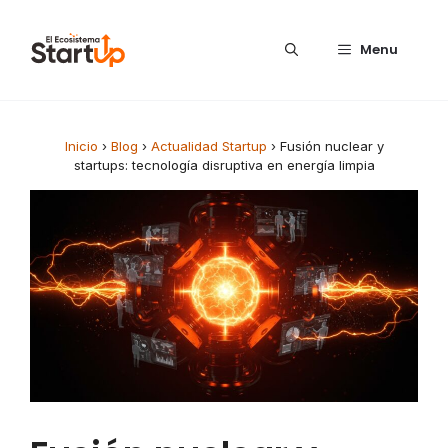
Saltar al contenido
Menu
Inicio
›
Blog
›
Actualidad Startup
›
Fusión nuclear y
startups: tecnología disruptiva en energía limpia