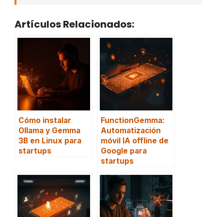
Artículos Relacionados:
Cómo instalar
FunctionGemma:
Ollama y Gemma
Automatización
3B en Linux para
móvil IA offline de
startups
Google para
startups