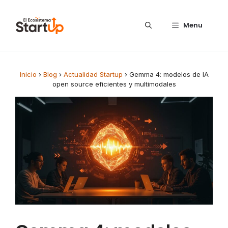
Saltar al contenido
Menu
Inicio
›
Blog
›
Actualidad Startup
›
Gemma 4: modelos de IA
open source eficientes y multimodales