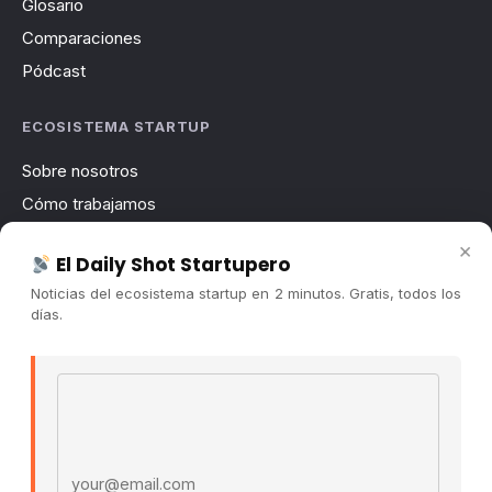
Glosario
Comparaciones
Pódcast
ECOSISTEMA STARTUP
Sobre nosotros
Cómo trabajamos
Newsletter
×
El Daily Shot Startupero
Contacto
Noticias del ecosistema startup en 2 minutos. Gratis, todos los
Publicidad
días.
Convocatorias
Email address
COMUNIDAD
Comunidad (Skool) ↗
Blog Cristian Tala ↗