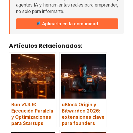
agentes IA y herramientas reales para emprender,
no solo para informarte.
Aplicarla en la comunidad
Artículos Relacionados:
Bun v1.3.9:
uBlock Origin y
Ejecución Paralela
Bitwarden 2026:
y Optimizaciones
extensiones clave
para Startups
para founders