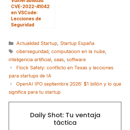
Vulnerabilidad
CVE-2022-41042
en VSCode:
Lecciones de
Seguridad
Categorías
Actualidad Startup
,
Startup España
Etiquetas
ciberseguridad
,
computacion en la nube
,
inteligencia artificial
,
saas
,
software
Flock Safety: conflicto en Texas y lecciones
para startups de IA
OpenAI IPO septiembre 2026: $1 billón y lo que
significa para tu startup
Daily Shot: Tu ventaja
táctica