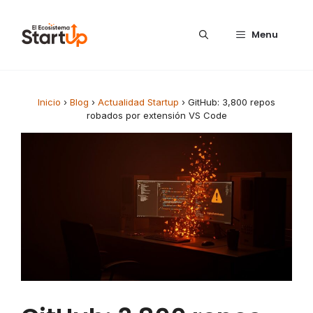
Saltar al contenido
Menu
Inicio
›
Blog
›
Actualidad Startup
›
GitHub: 3,800 repos
robados por extensión VS Code