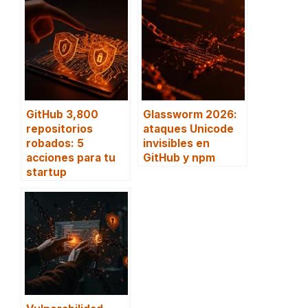
GitHub 3,800
Glassworm 2026:
repositorios
ataques Unicode
robados: 5
invisibles en
acciones para tu
GitHub y npm
startup