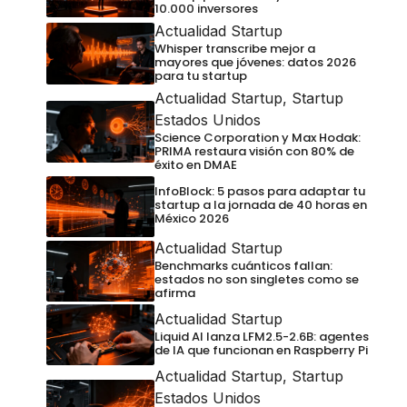
10.000 inversores
Actualidad Startup
Whisper transcribe mejor a
mayores que jóvenes: datos 2026
para tu startup
Actualidad Startup
,
Startup
Estados Unidos
Science Corporation y Max Hodak:
PRIMA restaura visión con 80% de
éxito en DMAE
InfoBlock: 5 pasos para adaptar tu
startup a la jornada de 40 horas en
México 2026
Actualidad Startup
Benchmarks cuánticos fallan:
estados no son singletes como se
afirma
Actualidad Startup
Liquid AI lanza LFM2.5-2.6B: agentes
de IA que funcionan en Raspberry Pi
Actualidad Startup
,
Startup
Estados Unidos