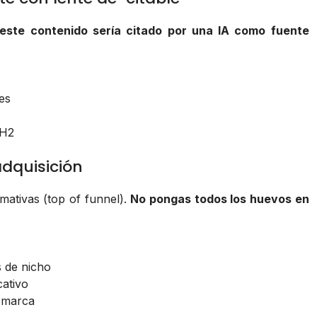
este contenido sería citado por una IA como fuente
tes
 H2
adquisición
mativas (top of funnel).
No pongas todos los huevos en
 de nicho
ativo
e marca