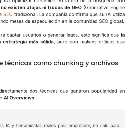
para optimizar contenido en la era de la búsqueda con
:
no existen atajos ni trucos de GEO
(Generative Engine
de
SEO
tradicional. La compañía confirma que su IA utiliza
ando meses de especulación en la comunidad SEO global.
a captar usuarios o generar leads, esto significa que
la
a estrategia más sólida
, pero con matices críticos que
e técnicas como chunking y archivos
irectamente dos técnicas que ganaron popularidad en
en
AI Overviews
:
es IA y herramientas reales para emprender, no solo para