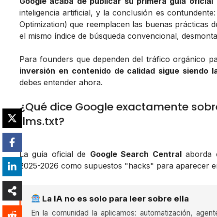
Google acaba de publicar su primera guía oficial
inteligencia artificial, y la conclusión es contundente
Optimization) que reemplacen las buenas prácticas 
el mismo índice de búsqueda convencional, desmont
Para founders que dependen del tráfico orgánico par
inversión en contenido de calidad sigue siendo l
debes entender ahora.
¿Qué dice Google exactamente sobr
llms.txt?
La guía oficial de
Google Search Central
aborda d
2025-2026 como supuestos "hacks" para aparecer 
La IA no es solo para leer sobre ella
En la comunidad la aplicamos: automatización, agent