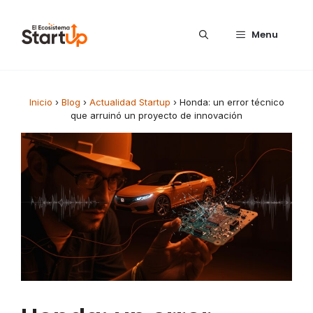
Saltar al contenido
Menu
Inicio
›
Blog
›
Actualidad Startup
›
Honda: un error técnico
que arruinó un proyecto de innovación