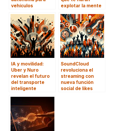
vehículos
explotar la mente
IA y movilidad:
SoundCloud
Uber y Nuro
revoluciona el
revelan el futuro
streaming con
del transporte
nueva función
inteligente
social de likes