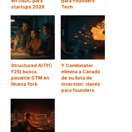
en USDC para
para Founders
startups 2026
Tech
Structured AI (YC
Y Combinator
F25) busca
elimina a Canadá
pasante GTM en
de su lista de
Nueva York
inversión: claves
para founders