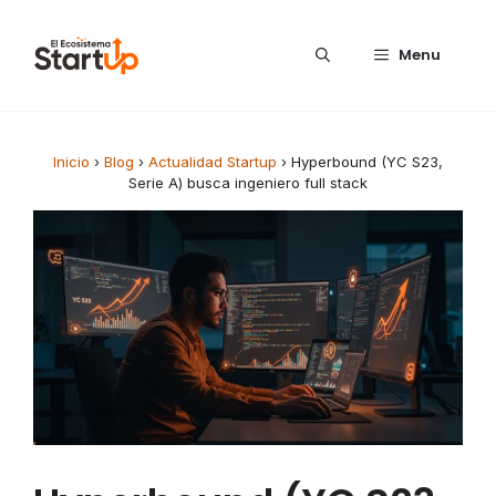
Saltar al contenido
Menu
Inicio
›
Blog
›
Actualidad Startup
›
Hyperbound (YC S23,
Serie A) busca ingeniero full stack