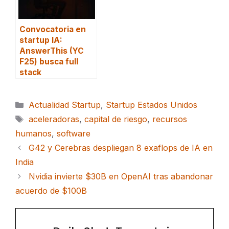
Convocatoria en
startup IA:
AnswerThis (YC
F25) busca full
stack
Categorías
Actualidad Startup
,
Startup Estados Unidos
Etiquetas
aceleradoras
,
capital de riesgo
,
recursos
humanos
,
software
G42 y Cerebras despliegan 8 exaflops de IA en
India
Nvidia invierte $30B en OpenAI tras abandonar
acuerdo de $100B