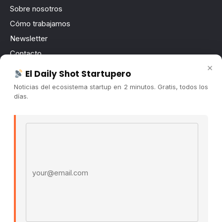
Sobre nosotros
Cómo trabajamos
Newsletter
Contacto
×
Publicidad
El Daily Shot Startupero
Convocatorias
Noticias del ecosistema startup en 2 minutos. Gratis, todos los
días.
COMUNIDAD
Comunidad (Skool) ↗
Email address
Blog Cristian Tala ↗
Es La Hora de Aprender ↗
© 2026 El Ecosistema Startup. Todos los derechos
reservados.
Políticas De Privacidad · Términos De Uso