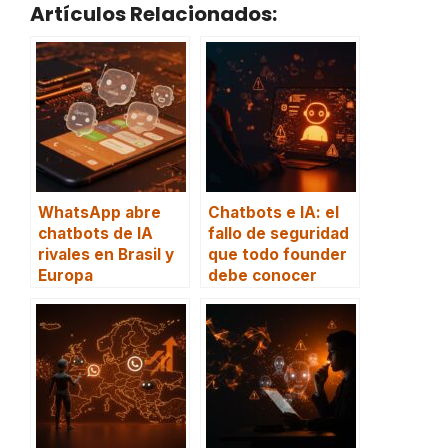
Artículos Relacionados:
WhatsApp abre
Chatbots e IA: el
chatbots de IA
fallo de seguridad
rivales en Brasil y
que todo founder
Europa
debe conocer