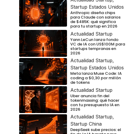
Startup Estados Unidos
Anthropic diseña chips
para Claude con salarios
de $485K: qué significa
para tu startup en 2026
Actualidad Startup
Yann LeCun lanza fondo
VC de IA con US$100M para
startups tempranas en
2026
Actualidad Startup
,
Startup Estados Unidos
Meta lanza Muse Code: IA
coding a $0,30 por millón
de tokens
Actualidad Startup
Uber anuncia fin del
tokenmaxxing: qué hacer
con tu presupuesto IA en
2026
Actualidad Startup
,
Startup China
DeepSeek sube precios: el