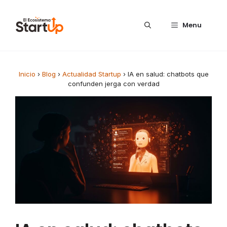
Saltar al contenido
Menu
Inicio
›
Blog
›
Actualidad Startup
›
IA en salud: chatbots que
confunden jerga con verdad