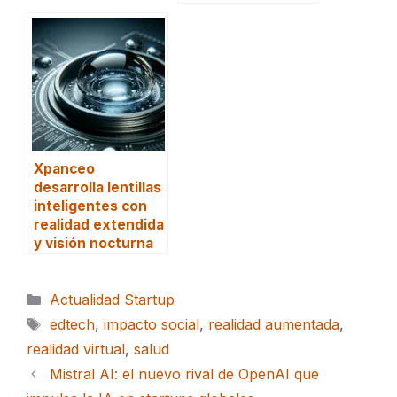
Xpanceo
desarrolla lentillas
inteligentes con
realidad extendida
y visión nocturna
Categorías
Actualidad Startup
Etiquetas
edtech
,
impacto social
,
realidad aumentada
,
realidad virtual
,
salud
Mistral AI: el nuevo rival de OpenAI que