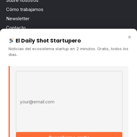
Sobre nosotros
Cómo trabajamos
Newsletter
Contacto
×
Publicidad
El Daily Shot Startupero
Convocatorias
Noticias del ecosistema startup en 2 minutos. Gratis, todos los
días.
COMUNIDAD
Comunidad (Skool) ↗
Email address
Blog Cristian Tala ↗
Es La Hora de Aprender ↗
© 2026 El Ecosistema Startup. Todos los derechos
reservados.
Políticas De Privacidad · Términos De Uso