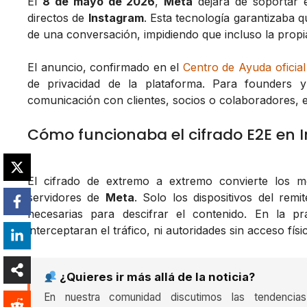
El
8 de mayo de 2026
,
Meta
dejará de soportar 
directos de
Instagram
. Esta tecnología garantizaba q
de una conversación, impidiendo que incluso la propi
El anuncio, confirmado en el
Centro de Ayuda oficia
de privacidad de la plataforma. Para founders
comunicación con clientes, socios o colaboradores, e
Cómo funcionaba el cifrado E2E en 
El cifrado de extremo a extremo convierte los me
servidores de
Meta
. Solo los dispositivos del remi
necesarias para descifrar el contenido. En la pr
interceptaran el tráfico, ni autoridades sin acceso fís
¿Quieres ir más allá de la noticia?
En nuestra comunidad discutimos las tendencia