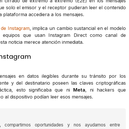
el cifrado de extremo a extremo (E2E) en los mensajes
ue solo el emisor y el receptor pudieran leer el contenido
a plataforma accediera a los mensajes.
l de Instagram
, implica un cambio sustancial en el modelo
 y equipos que usan Instagram Direct como canal de
sta noticia merece atención inmediata.
Instagram
nsajes en datos ilegibles durante su tránsito por los
tente y del destinatario poseen las claves criptográficas
áctica, esto significaba que ni
Meta
, ni hackers que
ico al dispositivo podían leer esos mensajes.
s, compartimos oportunidades y nos ayudamos entre