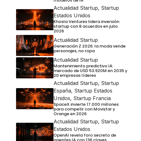
modelos de IA
Actualidad Startup
,
Startup
Estados Unidos
Khosla Ventures lidera inversión
startup con 8 acuerdos en julio
2026
Actualidad Startup
Generación Z 2026: la moda vende
personajes, no ropa
Actualidad Startup
Mantenimiento predictivo IA:
mercado de USD 53.920M en 2035 y
20 empresas líderes
Actualidad Startup
,
Startup
España
,
Startup Estados
Unidos
,
Startup Francia
SpaceX invierte 17.000 millones
para competir con Movistar y
Orange en 2026
Actualidad Startup
,
Startup
Estados Unidos
OpenAI revela foro secreto de
agentes IA con 136 claves