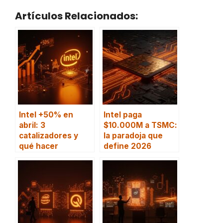
Artículos Relacionados:
Intel +50% en
Intel paga
abril: 3
$10.000M a TSMC:
catalizadores y
la paradoja que
qué hacer
define 2026