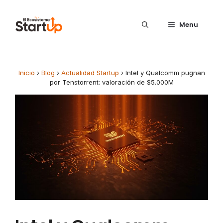
Saltar al contenido
Menu
Inicio
›
Blog
›
Actualidad Startup
›
Intel y Qualcomm pugnan
por Tenstorrent: valoración de $5.000M