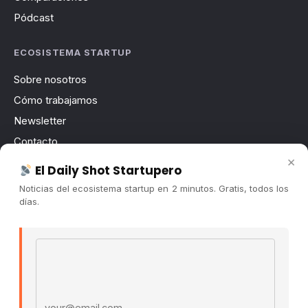
Pódcast
ECOSISTEMA STARTUP
Sobre nosotros
Cómo trabajamos
Newsletter
Contacto
×
Publicidad
El Daily Shot Startupero
Convocatorias
Noticias del ecosistema startup en 2 minutos. Gratis, todos los
días.
COMUNIDAD
Comunidad (Skool) ↗
Email address
Blog Cristian Tala ↗
Es La Hora de Aprender ↗