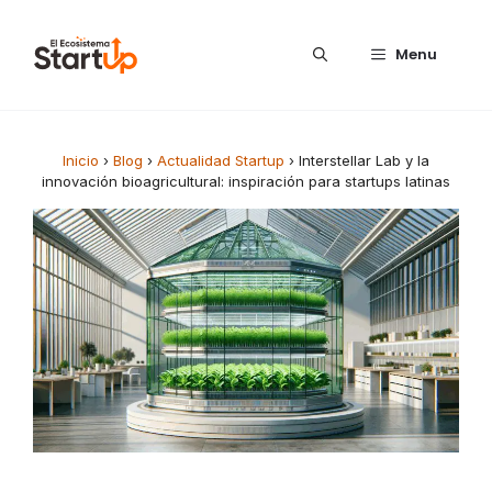
Saltar al contenido
Menu
Inicio
›
Blog
›
Actualidad Startup
›
Interstellar Lab y la
innovación bioagricultural: inspiración para startups latinas