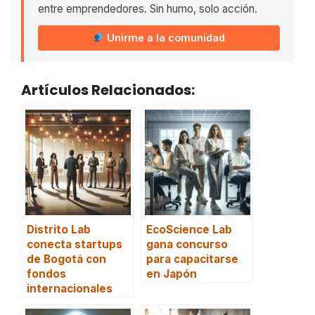
entre emprendedores. Sin humo, solo acción.
Unirme a la comunidad
Artículos Relacionados:
Distrito Lab
EcoScience Lab
conecta startups
gana concurso
de Bogotá con
para capacitarse
fondos
en Japón
internacionales