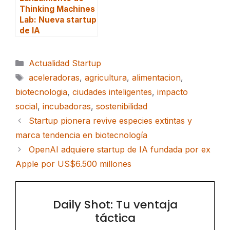
Thinking Machines
Lab: Nueva startup
de IA
Categorías
Actualidad Startup
Etiquetas
aceleradoras
,
agricultura
,
alimentacion
,
biotecnologia
,
ciudades inteligentes
,
impacto
social
,
incubadoras
,
sostenibilidad
Startup pionera revive especies extintas y
marca tendencia en biotecnología
OpenAI adquiere startup de IA fundada por ex
Apple por US$6.500 millones
Daily Shot: Tu ventaja
táctica