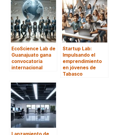
EcoScience Lab de
Startup Lab:
Guanajuato gana
Impulsando el
convocatoria
emprendimiento
internacional
en jóvenes de
Tabasco
Lanzamiento de