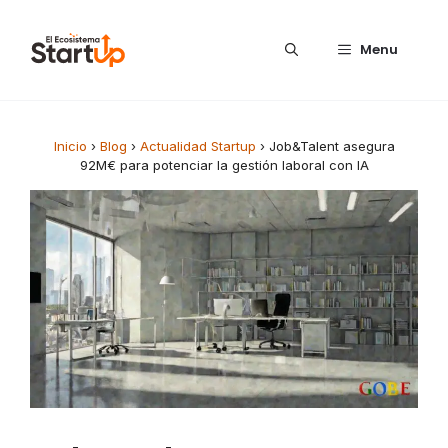
Saltar al contenido
Menu
Inicio
›
Blog
›
Actualidad Startup
›
Job&Talent asegura
92M€ para potenciar la gestión laboral con IA