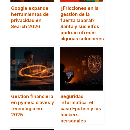
Google expande
¿Fricciones en la
herramientas de
gestión de la
privacidad en
fuerza laboral?
Search 2026
Santa y sus elfos
podrían ofrecer
algunas soluciones
Gestión financiera
Seguridad
en pymes: claves y
informática: el
tecnología en
caso Epstein y los
2025
hackers
personales