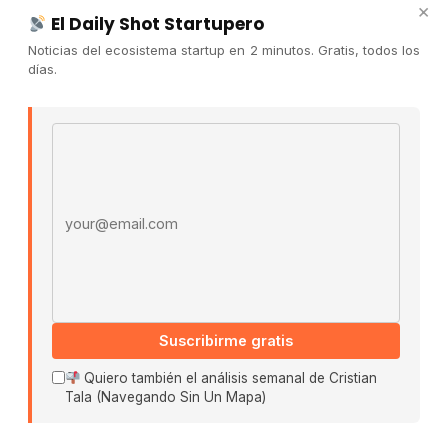
×
Publicidad
El Daily Shot Startupero
Convocatorias
Noticias del ecosistema startup en 2 minutos. Gratis, todos los
días.
COMUNIDAD
Comunidad (Skool) ↗
Email address
Blog Cristian Tala ↗
Es La Hora de Aprender ↗
© 2026 El Ecosistema Startup. Todos los derechos
reservados.
Políticas De Privacidad · Términos De Uso
Suscribirme gratis
Buscar:
Quiero también el análisis semanal de Cristian
Tala (Navegando Sin Un Mapa)