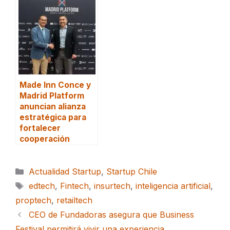
Made Inn Conce y
Madrid Platform
anuncian alianza
estratégica para
fortalecer
cooperación
Categorías
Actualidad Startup
,
Startup Chile
Etiquetas
edtech
,
Fintech
,
insurtech
,
inteligencia artificial
,
proptech
,
retailtech
CEO de Fundadoras asegura que Business
Festival permitirá vivir una experiencia