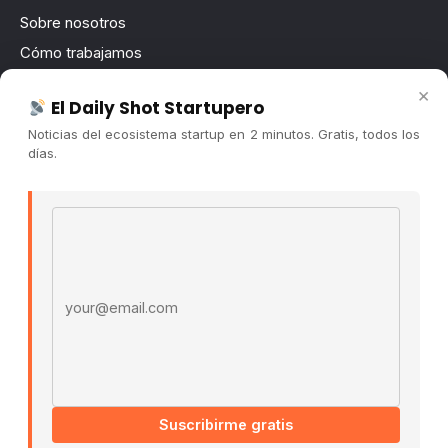
Sobre nosotros
Cómo trabajamos
Newsletter
×
El Daily Shot Startupero
Contacto
Noticias del ecosistema startup en 2 minutos. Gratis, todos los
Publicidad
días.
Convocatorias
Email address
COMUNIDAD
Comunidad (Skool) ↗
Blog Cristian Tala ↗
Es La Hora de Aprender ↗
© 2026 El Ecosistema Startup. Todos los derechos
reservados.
Políticas De Privacidad · Términos De Uso
Suscribirme gratis