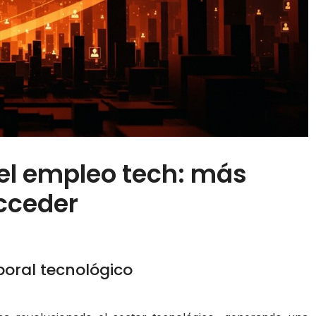
 el empleo tech: más
acceder
boral tecnológico