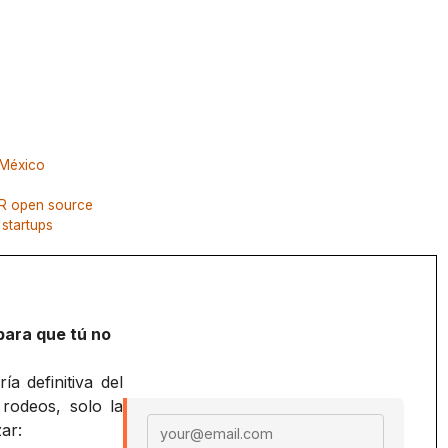
 México
R open source
startups
para que tú no
a definitiva del
 rodeos, solo la
Email address
ar: