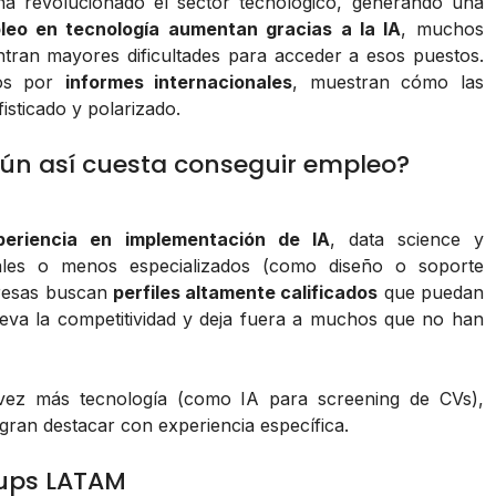
a revolucionado el sector tecnológico, generando una
leo en tecnología aumentan gracias a la IA
, muchos
tran mayores dificultades para acceder a esos puestos.
os por
informes internacionales
, muestran cómo las
sticado y polarizado.
aún así cuesta conseguir empleo?
periencia en implementación de IA
, data science y
nales o menos especializados (como diseño o soporte
presas buscan
perfiles altamente calificados
que puedan
leva la competitividad y deja fuera a muchos que no han
vez más tecnología (como IA para screening de CVs),
gran destacar con experiencia específica.
tups LATAM