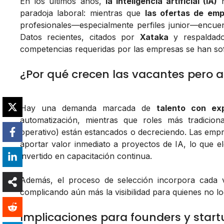
En los últimos años,
la inteligencia artificial (IA)
h
paradoja laboral: mientras que
las ofertas de emp
profesionales—especialmente perfiles junior—encuen
Datos recientes, citados por
Xataka
y respaldad
competencias requeridas por las empresas se han sofi
¿Por qué crecen las vacantes pero 
Hay una demanda marcada de
talento con ex
automatización, mientras que roles más tradicio
operativo) están estancados o decreciendo. Las em
aportar valor inmediato a proyectos de IA, lo que e
invertido en capacitación continua.
Además, el proceso de selección incorpora cada 
complicando aún más la visibilidad para quienes no lo
Implicaciones para founders y star