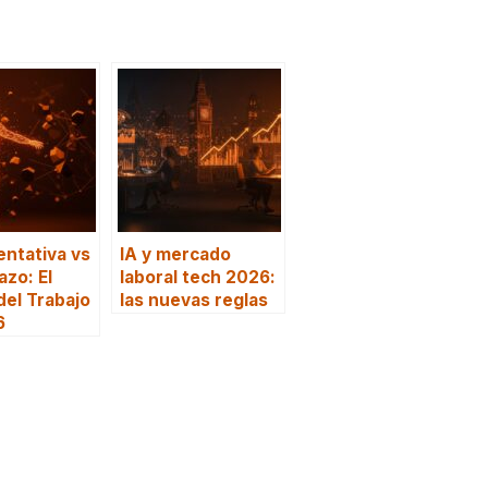
ntativa vs
IA y mercado
zo: El
laboral tech 2026:
del Trabajo
las nuevas reglas
6