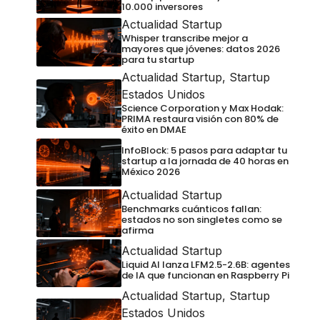
10.000 inversores
Actualidad Startup
Whisper transcribe mejor a
mayores que jóvenes: datos 2026
para tu startup
Actualidad Startup
,
Startup
Estados Unidos
Science Corporation y Max Hodak:
PRIMA restaura visión con 80% de
éxito en DMAE
InfoBlock: 5 pasos para adaptar tu
startup a la jornada de 40 horas en
México 2026
Actualidad Startup
Benchmarks cuánticos fallan:
estados no son singletes como se
afirma
Actualidad Startup
Liquid AI lanza LFM2.5-2.6B: agentes
de IA que funcionan en Raspberry Pi
Actualidad Startup
,
Startup
Estados Unidos