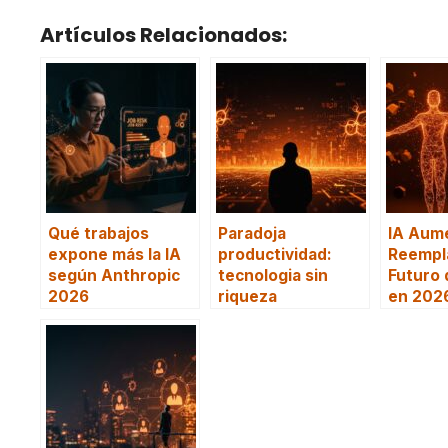
Artículos Relacionados:
Qué trabajos
Paradoja
IA Aume
expone más la IA
productividad:
Reempla
según Anthropic
tecnologia sin
Futuro 
2026
riqueza
en 202