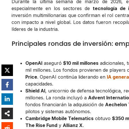
Durante la última semana de marzo de 2026, 
especialmente en los sectores de
tecnología de i
inversión multimillonarias que confirman el rol cent
con impacto a nivel global. Los datos fueron recopi
líderes de la industria.
Principales rondas de inversión: em
OpenAI
aseguró
$10 mil millones
adicionales, 
mil millones. Los fondos provienen de player
Price
. OpenAI continúa liderando en
IA genera
capacidades.
Shield AI
, unicornio de defensa tecnológica, re
millones. La ronda incluyó a
Advent Internatio
fondos financiarán la adquisición de
Aechelon 
pilotos y sistemas autónomos.
Cambridge Mobile Telematics
obtuvo
$350 m
The Rise Fund
y
Allianz X
.