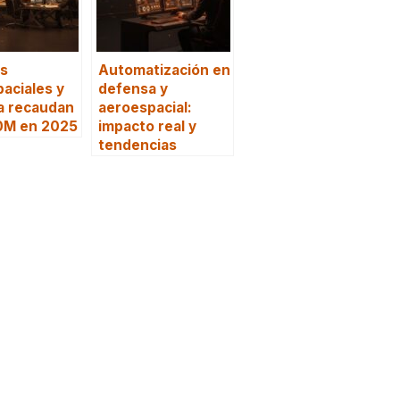
ps
Automatización en
aciales y
defensa y
a recaudan
aeroespacial:
0M en 2025
impacto real y
tendencias