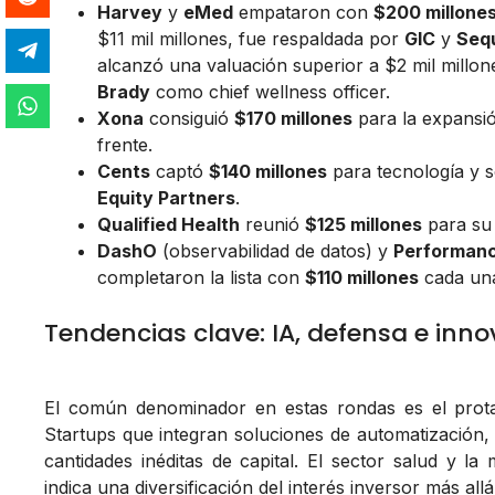
Harvey
y
eMed
empataron con
$200 millone
$11 mil millones, fue respaldada por
GIC
y
Sequ
alcanzó una valuación superior a $2 mil millo
Brady
como chief wellness officer.
Xona
consiguió
$170 millones
para la expansió
frente.
Cents
captó
$140 millones
para tecnología y s
Equity Partners
.
Qualified Health
reunió
$125 millones
para su 
DashO
(observabilidad de datos) y
Performan
completaron la lista con
$110 millones
cada un
Tendencias clave: IA, defensa e inno
El común denominador en estas rondas es el pro
Startups que integran soluciones de automatización
cantidades inéditas de capital. El sector salud y la 
indica una diversificación del interés inversor más allá