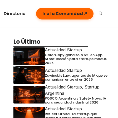
Directorio
Ir a la Comunidad ↗
Lo Último
Actualidad Startup
ColorCopy gana solo $21 en App
Store: lección para startups macOS
2026
Actualidad Startup
Zawinski’s Law: agentes de IA que se
comunican entre sí en 2026
Actualidad Startup
,
Startup
Argentina
POSCO Argentina y Safety Nova: IA
para seguridad industrial 2026
Actualidad Startup
Reflect Orbital: la startup que
vende luz solar desde el espacio