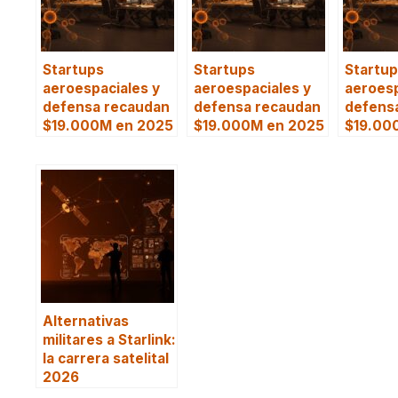
Startups
Startups
Startu
aeroespaciales y
aeroespaciales y
aeroesp
defensa recaudan
defensa recaudan
defens
$19.000M en 2025
$19.000M en 2025
$19.00
Alternativas
militares a Starlink:
la carrera satelital
2026