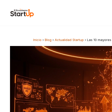
Saltar al contenido
Inicio
›
Blog
›
Actualidad Startup
›
Las 10 mayores 