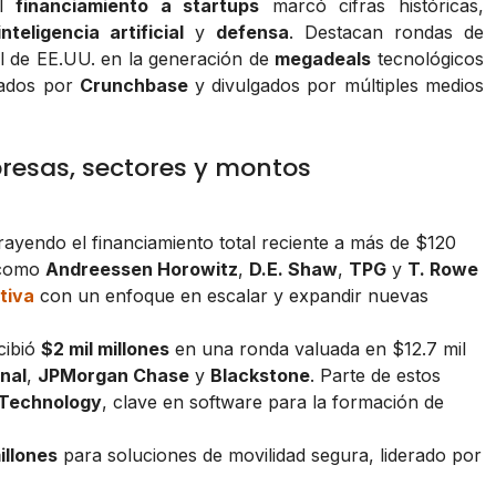
el
financiamiento a startups
marcó cifras históricas,
nteligencia artificial
y
defensa
. Destacan rondas de
ral de EE.UU. en la generación de
megadeals
tecnológicos
lados por
Crunchbase
y divulgados por múltiples medios
presas, sectores y montos
trayendo el financiamiento total reciente a más de $120
s como
Andreessen Horowitz
,
D.E. Shaw
,
TPG
y
T. Rowe
tiva
con un enfoque en escalar y expandir nuevas
cibió
$2 mil millones
en una ronda valuada en $12.7 mil
nal
,
JPMorgan Chase
y
Blackstone
. Parte de estos
Technology
, clave en software para la formación de
illones
para soluciones de movilidad segura, liderado por