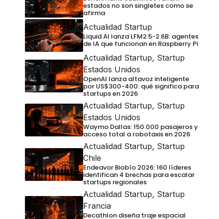
estados no son singletes como se
afirma
Actualidad Startup
Liquid AI lanza LFM2.5-2.6B: agentes
de IA que funcionan en Raspberry Pi
Actualidad Startup
,
Startup
Estados Unidos
OpenAI lanza altavoz inteligente
por US$300-400: qué significa para
startups en 2026
Actualidad Startup
,
Startup
Estados Unidos
Waymo Dallas: 150.000 pasajeros y
acceso total a robotaxis en 2026
Actualidad Startup
,
Startup
Chile
Endeavor Biobío 2026: 160 líderes
identifican 4 brechas para escalar
startups regionales
Actualidad Startup
,
Startup
Francia
Decathlon diseña traje espacial