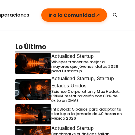
paraciones
Ir a la Comunidad ↗
Lo Último
Actualidad Startup
Whisper transcribe mejor a
mayores que jóvenes: datos 2026
para tu startup
Actualidad Startup
,
Startup
Estados Unidos
Science Corporation y Max Hodak:
PRIMA restaura visión con 80% de
éxito en DMAE
InfoBlock: 5 pasos para adaptar tu
startup a la jornada de 40 horas en
México 2026
Actualidad Startup
Benchmarks cuánticos fallan: