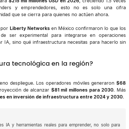
zará
$215 mil millones USD en 2026
, creciendo 1.5 veces
nders y emprendedores, esto no es solo una cifra
dad que se cierra para quienes no actúen ahora.
 por
Liberty Networks
en México confirmaron lo que los
jó de ser experimental para integrarse en operaciones
r IA, sino qué infraestructura necesitas para hacerlo sin
tura tecnológica en la región?
pleno despliegue. Los operadores móviles generaron
$68
royección de alcanzar
$81 mil millones para 2030
. Más
nes en inversión de infraestructura entre 2024 y 2030
.
es IA y herramientas reales para emprender, no solo para