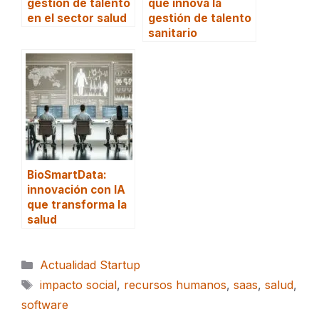
gestión de talento
que innova la
en el sector salud
gestión de talento
sanitario
BioSmartData:
innovación con IA
que transforma la
salud
Categorías
Actualidad Startup
Etiquetas
impacto social
,
recursos humanos
,
saas
,
salud
,
software