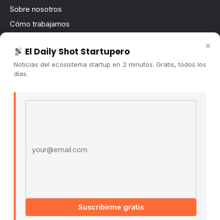
Sobre nosotros
Cómo trabajamos
Newsletter
×
El Daily Shot Startupero
Contacto
Noticias del ecosistema startup en 2 minutos. Gratis, todos los
Publicidad
días.
Convocatorias
Email address
COMUNIDAD
Comunidad (Skool) ↗
Blog Cristian Tala ↗
Es La Hora de Aprender ↗
© 2026 El Ecosistema Startup. Todos los derechos
reservados.
Políticas De Privacidad · Términos De Uso
Suscribirme gratis