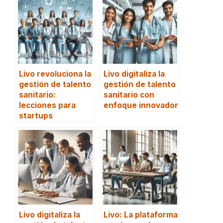
Livo revoluciona la
Livo digitaliza la
gestión de talento
gestión de talento
sanitario:
sanitario con
lecciones para
enfoque innovador
startups
Livo digitaliza la
Livo: La plataforma