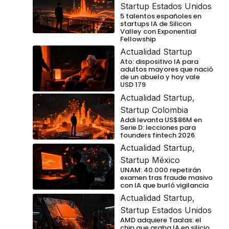
Startup Estados Unidos
5 talentos españoles en
startups IA de Silicon
Valley con Exponential
Fellowship
Actualidad Startup
Ato: dispositivo IA para
adultos mayores que nació
de un abuelo y hoy vale
USD 179
Actualidad Startup
,
Startup Colombia
Addi levanta US$86M en
Serie D: lecciones para
founders fintech 2026
Actualidad Startup
,
Startup México
UNAM: 40.000 repetirán
examen tras fraude masivo
con IA que burló vigilancia
Actualidad Startup
,
Startup Estados Unidos
AMD adquiere Taalas: el
chip que graba IA en silicio