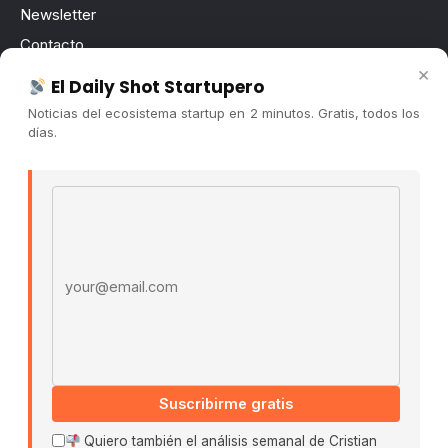
Newsletter
Contacto
×
Publicidad
El Daily Shot Startupero
Convocatorias
Noticias del ecosistema startup en 2 minutos. Gratis, todos los
días.
COMUNIDAD
Comunidad (Skool) ↗
Email address
Blog Cristian Tala ↗
Es La Hora de Aprender ↗
© 2026 El Ecosistema Startup. Todos los derechos
reservados.
Políticas De Privacidad · Términos De Uso
Suscribirme gratis
Buscar:
Quiero también el análisis semanal de Cristian