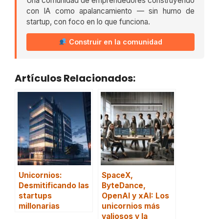
Una comunidad de emprendedores construyendo
con IA como apalancamiento — sin humo de
startup, con foco en lo que funciona.
Construir en la comunidad
Artículos Relacionados:
Unicornios:
SpaceX,
Desmitificando las
ByteDance,
startups
OpenAI y xAI: Los
millonarias
unicornios más
valiosos y la