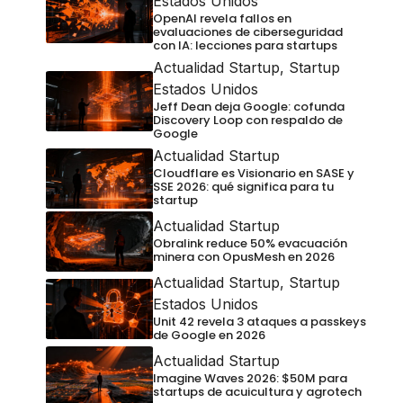
Estados Unidos
OpenAI revela fallos en
evaluaciones de ciberseguridad
con IA: lecciones para startups
Actualidad Startup
,
Startup
Estados Unidos
Jeff Dean deja Google: cofunda
Discovery Loop con respaldo de
Google
Actualidad Startup
Cloudflare es Visionario en SASE y
SSE 2026: qué significa para tu
startup
Actualidad Startup
Obralink reduce 50% evacuación
minera con OpusMesh en 2026
Actualidad Startup
,
Startup
Estados Unidos
Unit 42 revela 3 ataques a passkeys
de Google en 2026
Actualidad Startup
Imagine Waves 2026: $50M para
startups de acuicultura y agrotech