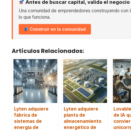
Antes de buscar capital, valida el negocio
Una comunidad de emprendedores construyendo con IA
lo que funciona.
Construir en la comunidad
Artículos Relacionados:
Lyten adquiere
Lyten adquiere
Lovable
fábrica de
planta de
de IA q
sistemas de
almacenamiento
convier
energía de
energético de
unicorn