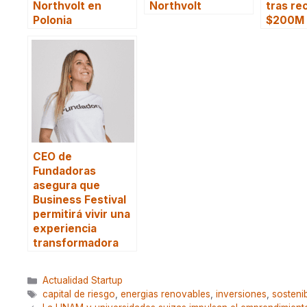
Northvolt en
Northvolt
tras re
Polonia
$200M
CEO de
Fundadoras
asegura que
Business Festival
permitirá vivir una
experiencia
transformadora
Categorías
Actualidad Startup
Etiquetas
capital de riesgo
,
energias renovables
,
inversiones
,
sostenib