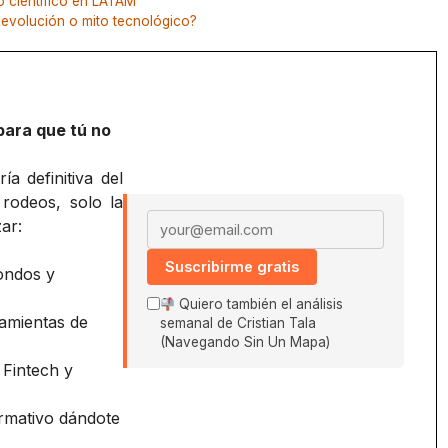
o científico en LATAM
¿Revolución o mito tecnológico?
para que tú no
a definitiva del
 rodeos, solo la
Email address
ar:
Suscribirme gratis
ondos y
Quiero también el análisis
amientas de
semanal de Cristian Tala
(Navegando Sin Un Mapa)
 Fintech y
ormativo dándote