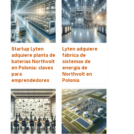
Startup Lyten
Lyten adquiere
adquiere planta de
fábrica de
baterías Northvolt
sistemas de
en Polonia: claves
energía de
para
Northvolt en
emprendedores
Polonia