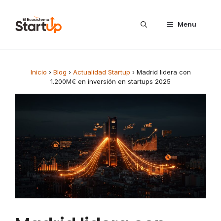
Saltar al contenido
Menu
Inicio
›
Blog
›
Actualidad Startup
›
Madrid lidera con
1.200M€ en inversión en startups 2025