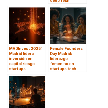
deep tech
MADInvest 2025:
Female Founders
Madrid lidera
Day Madrid:
inversión en
liderazgo
capital riesgo
femenino en
startups
startups tech