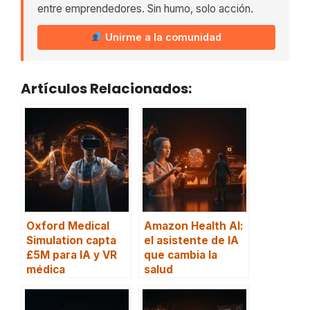
entre emprendedores. Sin humo, solo acción.
Unirme a la comunidad
Artículos Relacionados:
Oxford Medical
Amazon Health AI:
Simulation capta
el asistente de IA
£5M para IA y VR
que cambia la
médica
salud