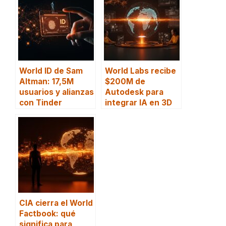
World ID de Sam
World Labs recibe
Altman: 17,5M
$200M de
usuarios y alianzas
Autodesk para
con Tinder
integrar IA en 3D
CIA cierra el World
Factbook: qué
significa para