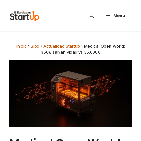
Saltar al contenido
Menu
Inicio
›
Blog
›
Actualidad Startup
›
Medical Open World:
350€ salvan vidas vs 35.000€