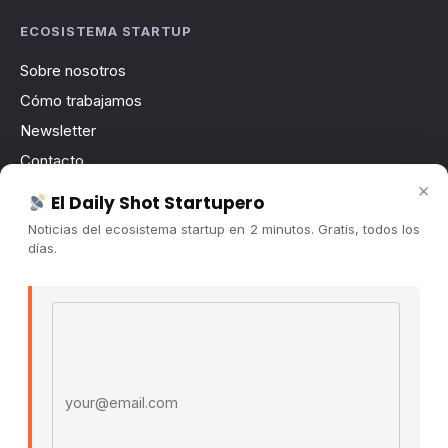
ECOSISTEMA STARTUP
Sobre nosotros
Cómo trabajamos
Newsletter
Contacto
×
Publicidad
El Daily Shot Startupero
Convocatorias
Noticias del ecosistema startup en 2 minutos. Gratis, todos los
días.
COMUNIDAD
Comunidad (Skool) ↗
Email address
Blog Cristian Tala ↗
Es La Hora de Aprender ↗
© 2026 El Ecosistema Startup. Todos los derechos
reservados.