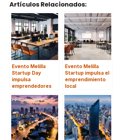
Artículos Relacionados:
Evento Melilla
Evento Melilla
Startup Day
Startup impulsa el
impulsa
emprendimiento
emprendedores
local