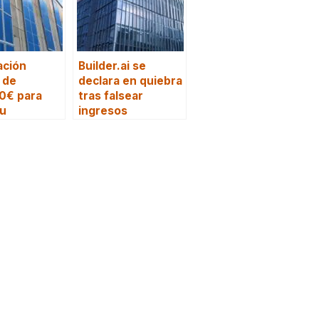
ación
Builder.ai se
 de
declara en quiebra
0€ para
tras falsear
ou
ingresos