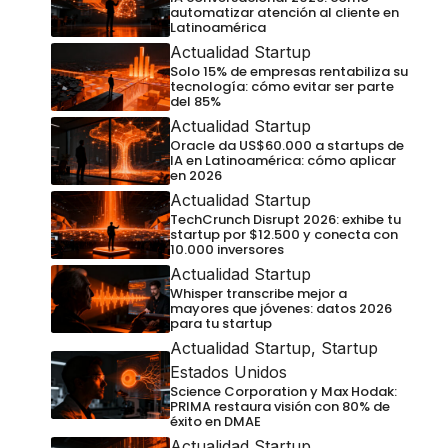
automatizar atención al cliente en
Latinoamérica
Actualidad Startup
Solo 15% de empresas rentabiliza su
tecnología: cómo evitar ser parte
del 85%
Actualidad Startup
Oracle da US$60.000 a startups de
IA en Latinoamérica: cómo aplicar
en 2026
Actualidad Startup
TechCrunch Disrupt 2026: exhibe tu
startup por $12.500 y conecta con
10.000 inversores
Actualidad Startup
Whisper transcribe mejor a
mayores que jóvenes: datos 2026
para tu startup
Actualidad Startup
,
Startup
Estados Unidos
Science Corporation y Max Hodak:
PRIMA restaura visión con 80% de
éxito en DMAE
Actualidad Startup