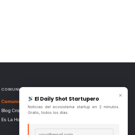
COMUNIDAD
×
El Daily Shot Startupero
Comunidad (Skool) ↗
Noticias del ecosistema startup en 2 minutos.
Blog Cristian Tala ↗
Gratis, todos los días.
Es La Hora de Aprender ↗
Email address