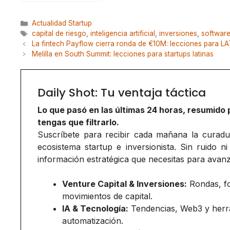
Categorías
Actualidad Startup
Etiquetas
capital de riesgo
,
inteligencia artificial
,
inversiones
,
softwar
La fintech Payflow cierra ronda de €10M: lecciones para L
Melilla en South Summit: lecciones para startups latinas
Daily Shot: Tu ventaja táctica
Lo que pasó en las últimas 24 horas, resumido 
tengas que filtrarlo.
Suscríbete para recibir cada mañana la curadurí
ecosistema startup e inversionista. Sin ruido ni
información estratégica que necesitas para avanz
Venture Capital & Inversiones:
Rondas, f
movimientos de capital.
IA & Tecnología:
Tendencias, Web3 y herr
automatización.