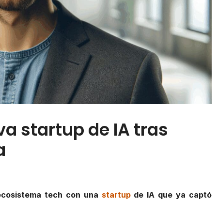
a startup de IA tras
a
 ecosistema tech con una
startup
de IA que ya captó