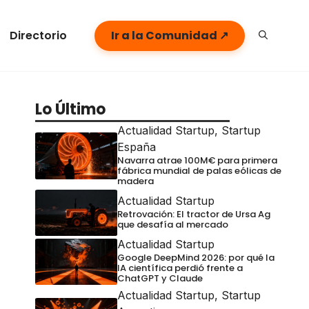
Directorio
Ir a la Comunidad ↗
Lo Último
Actualidad Startup
,
Startup
España
Navarra atrae 100M€ para primera
fábrica mundial de palas eólicas de
madera
Actualidad Startup
Retrovación: El tractor de Ursa Ag
que desafía al mercado
Actualidad Startup
Google DeepMind 2026: por qué la
IA científica perdió frente a
ChatGPT y Claude
Actualidad Startup
,
Startup