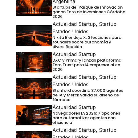
Argentina
Startups del Parque de Innovación
ganan Foro de Inversiones Córdoba
2026
Actualidad Startup
,
Startup
Estados Unidos
Nikita Bier deja X: 3 lecciones para
founders sobre autonomía y
diversificación
Actualidad Startup
DXC y Primary lanzan plataforma
Zero Trust para IA empresarial en
2026
Actualidad Startup
,
Startup
Estados Unidos
Stanford coordina 37.000 agentes
de IA y Merck valida su diseño de
fármaco
Actualidad Startup
Navegadores IA 2026: 7 opciones
para automatizar agentes con
eficiencia
Actualidad Startup
,
Startup
Estados Unidos