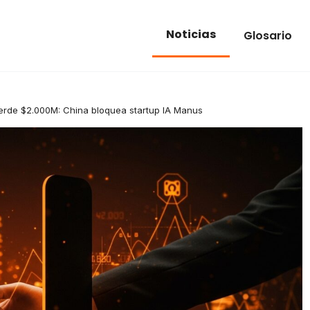
Noticias
Glosario
erde $2.000M: China bloquea startup IA Manus