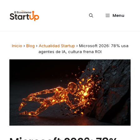
Saltar al contenido
Menu
Inicio
›
Blog
›
Actualidad Startup
›
Microsoft 2026: 78% usa
agentes de IA, cultura frena ROI