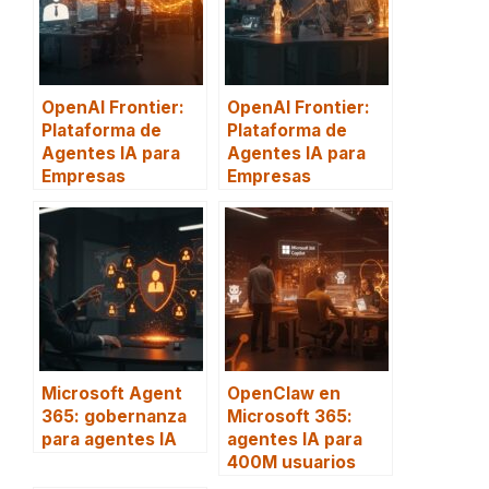
OpenAI Frontier:
OpenAI Frontier:
Plataforma de
Plataforma de
Agentes IA para
Agentes IA para
Empresas
Empresas
Microsoft Agent
OpenClaw en
365: gobernanza
Microsoft 365:
para agentes IA
agentes IA para
400M usuarios