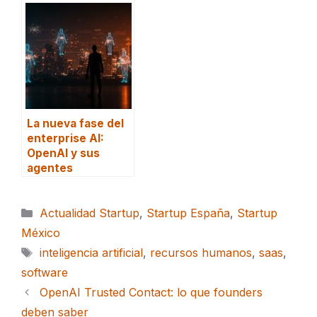
La nueva fase del
enterprise AI:
OpenAI y sus
agentes
Categorías
Actualidad Startup
,
Startup España
,
Startup
México
Etiquetas
inteligencia artificial
,
recursos humanos
,
saas
,
software
OpenAI Trusted Contact: lo que founders
deben saber