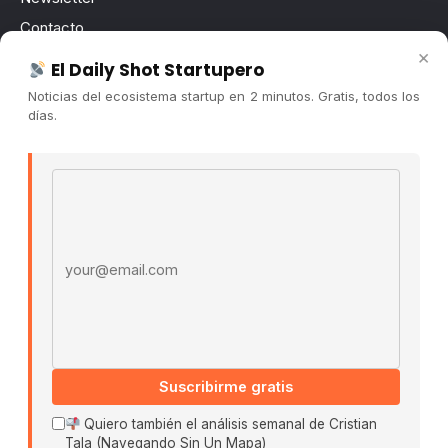
Contacto
×
Publicidad
El Daily Shot Startupero
Convocatorias
Noticias del ecosistema startup en 2 minutos. Gratis, todos los
días.
COMUNIDAD
Comunidad (Skool) ↗
Email address
Blog Cristian Tala ↗
Es La Hora de Aprender ↗
© 2026 El Ecosistema Startup. Todos los derechos
reservados.
Políticas De Privacidad · Términos De Uso
Suscribirme gratis
Buscar:
Quiero también el análisis semanal de Cristian
Tala (Navegando Sin Un Mapa)