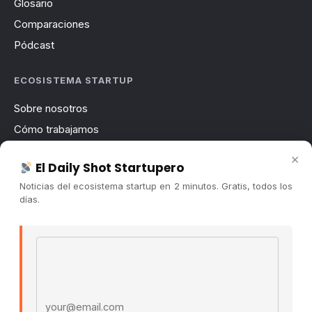
Glosario
Comparaciones
Pódcast
ECOSISTEMA STARTUP
Sobre nosotros
Cómo trabajamos
Newsletter
×
El Daily Shot Startupero
Contacto
Noticias del ecosistema startup en 2 minutos. Gratis, todos los
Publicidad
días.
Convocatorias
Email address
COMUNIDAD
Comunidad (Skool) ↗
Blog Cristian Tala ↗