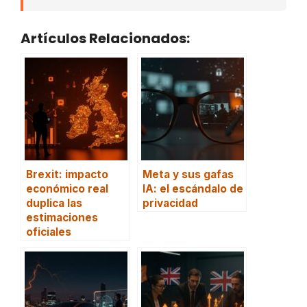
Artículos Relacionados:
Brexit: impacto
Meta y sus gafas
económico real
IA: el escándalo de
duplica las
privacidad
estimaciones
oficiales