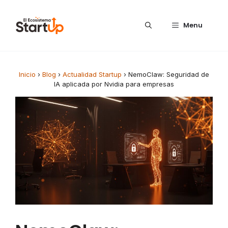
Saltar al contenido
Menu
Inicio
›
Blog
›
Actualidad Startup
›
NemoClaw: Seguridad de
IA aplicada por Nvidia para empresas