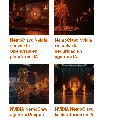
NemoClaw: Nvidia
NemoClaw: Nvidia
convierte
resuelve la
OpenClaw en
seguridad en
plataforma IA
agentes IA
NVIDIA NemoClaw:
NVIDIA NemoClaw:
agentes IA open
la plataforma de IA