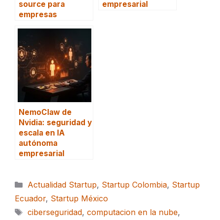
source para
empresarial
empresas
NemoClaw de
Nvidia: seguridad y
escala en IA
autónoma
empresarial
Categorías
Actualidad Startup
,
Startup Colombia
,
Startup
Ecuador
,
Startup México
Etiquetas
ciberseguridad
,
computacion en la nube
,