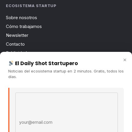
ECOSISTEMA STARTUP
Sobre nosotros
Cómo trabajamos
Newsletter
Contacto
Publicidad
×
Convocatorias
El Daily Shot Startupero
Noticias del ecosistema startup en 2 minutos. Gratis, todos los
COMUNIDAD
días.
Comunidad (Skool) ↗
Email address
Blog Cristian Tala ↗
Es La Hora de Aprender ↗
© 2026 El Ecosistema Startup. Todos los derechos
reservados.