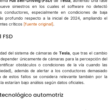
stema
Full Self-Driving (FSD)
de
Tesla
, abriendo una fase
nueve siniestros en los cuales el software no detectó
os conductores, especialmente en condiciones de baja
más profundo respecto a la inicial de 2024, ampliando el
ntes críticos
[fuente original]
.
l FSD
bilidad del sistema de cámaras de
Tesla
, que tras el cambio
 a depender únicamente de cámaras para la percepción del
entificar obstáculos o condiciones de la vía cuando las
 suciedad), además de alertar a los conductores demasiado
ia de estos fallos se considera relevante también por la
a estarían bajo análisis según datos oficiales.
 tecnológico automotriz