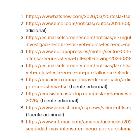
https://wwwhatsnew.com/2026/03/20/tesla-fsd-
https://www.emol.com/noticias/Autos/2026/03/
adicional)
https://es.marketscreener.com/noticias/el-regul
investigaci-n-sobre-los-veh-culos-tesla-equ-
https://www.europapress.es/motor/sector-0064
intensa-eeuu-sistema-full-self-driving-202603
https://es.marketscreener.com/noticias/la-nhts
veh-culos-tesla-en-ee-uu-por-fallos-ce7e5ede
https://mx.advfn.com/noticias-de-mercado/artic
por-su-sistema-fsd
(fuente adicional)
https://ecosistemastartup.com/tesla-y-la-inve
2026/
(fuente adicional)
https://www.ainvest.com/es/news/video-nhtsa-
(fuente adicional)
https://www.infobae.com/america/agencias/202
seguridad-mas-intensa-en-eeuu-por-su-sistema-f