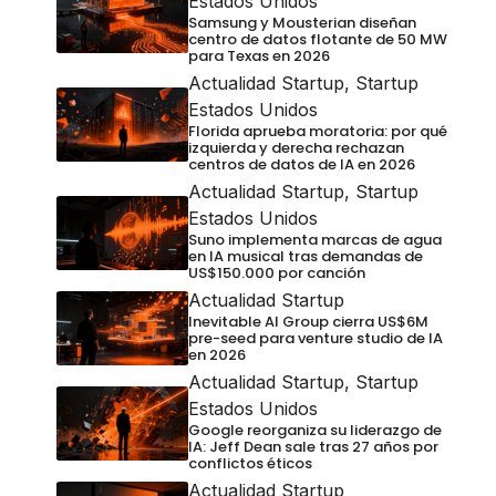
Estados Unidos
Samsung y Mousterian diseñan
centro de datos flotante de 50 MW
para Texas en 2026
Actualidad Startup
,
Startup
Estados Unidos
Florida aprueba moratoria: por qué
izquierda y derecha rechazan
centros de datos de IA en 2026
Actualidad Startup
,
Startup
Estados Unidos
Suno implementa marcas de agua
en IA musical tras demandas de
US$150.000 por canción
Actualidad Startup
Inevitable AI Group cierra US$6M
pre-seed para venture studio de IA
en 2026
Actualidad Startup
,
Startup
Estados Unidos
Google reorganiza su liderazgo de
IA: Jeff Dean sale tras 27 años por
conflictos éticos
Actualidad Startup