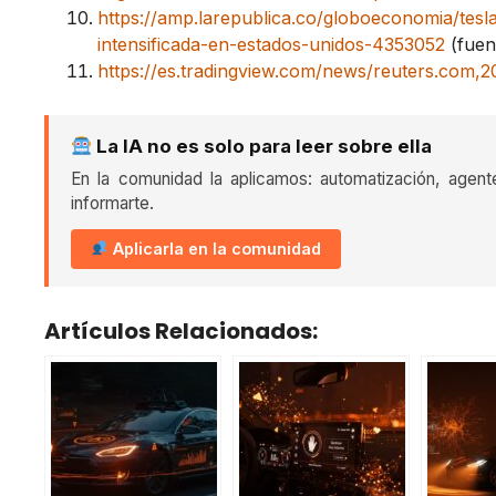
https://amp.larepublica.co/globoeconomia/tesl
intensificada-en-estados-unidos-4353052
(fuent
https://es.tradingview.com/news/reuters.com
La IA no es solo para leer sobre ella
En la comunidad la aplicamos: automatización, agent
informarte.
Aplicarla en la comunidad
Artículos Relacionados: