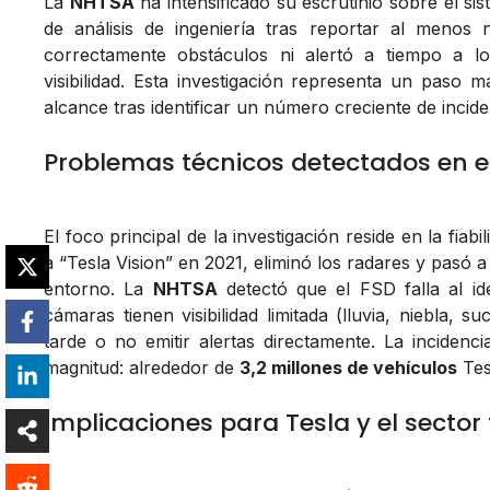
La
NHTSA
ha intensificado su escrutinio sobre el si
de análisis de ingeniería tras reportar al menos 
correctamente obstáculos ni alertó a tiempo a l
visibilidad. Esta investigación representa un paso 
alcance tras identificar un número creciente de incide
Problemas técnicos detectados en e
El foco principal de la investigación reside en la fia
a “Tesla Vision” en 2021, eliminó los radares y pasó
entorno. La
NHTSA
detectó que el FSD falla al id
cámaras tienen visibilidad limitada (lluvia, niebla,
tarde o no emitir alertas directamente. La incidenc
magnitud: alrededor de
3,2 millones de vehículos
Tesl
Implicaciones para Tesla y el sector