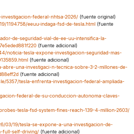
investigacion-federal-nhtsa-2026/
(fuente original)
19/1194758/eeuu-indaga-fsd-de-tesla.html
(fuente
ador-de-seguridad-vial-de-ee-uu-intensifica-la-
ce7e5eded881f220
(fuente adicional)
4/noticia-tesla-expone-investigacion-seguridad-mas-
19135859.html
(fuente adicional)
a-abre-una-investigaci-n-tecnica-sobre-3-2-millones-de-
d88eff2d
(fuente adicional)
le/5357/tesla-enfrenta-investigacion-federal-ampliada-
stigacion-federal-de-su-conduccion-autonoma-claves-
probes-tesla-fsd-system-fines-reach-139-4-million-2603/
6/03/19/tesla-se-expone-a-una-investigacion-de-
ull-self-driving/
(fuente adicional)