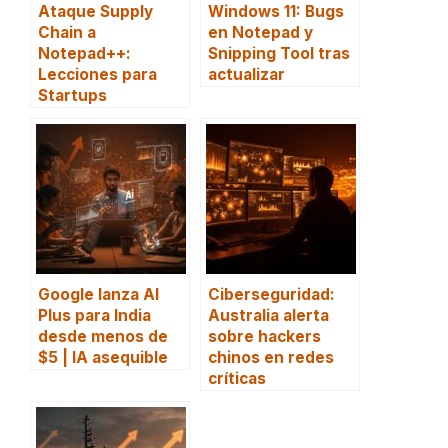
Ataque Supply
Windows 11: Bugs
Chain a
en Notepad y
Notepad++:
Snipping Tool tras
Lecciones para
actualizar
Startups
Google lanza AI
Ciberseguridad:
Plus para India
Australia alerta
desde menos de
sobre hackers
$5 | IA asequible
chinos en redes
críticas