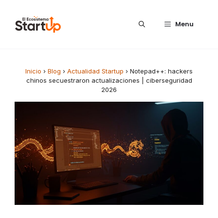
Saltar al contenido
Menu
Inicio
›
Blog
›
Actualidad Startup
›
Notepad++: hackers
chinos secuestraron actualizaciones | ciberseguridad
2026