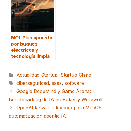
MOL Plus apuesta
por buques
eléctricos y
tecnología limpia
Categorías
Actualidad Startup
,
Startup China
Etiquetas
ciberseguridad
,
saas
,
software
Google DeepMind y Game Arena:
Benchmarking de IA en Poker y Werewolf
OpenAI lanza Codex app para MacOS:
automatización agentic IA