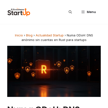
Saltar al contenido
Menu
Inicio
›
Blog
›
Actualidad Startup
›
Numa ODoH: DNS
anónimo sin cuentas en Rust para startups