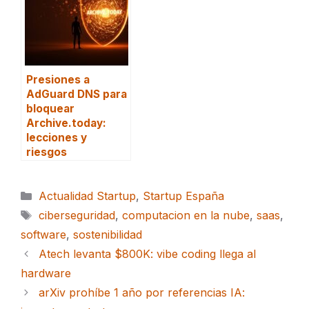
Presiones a
AdGuard DNS para
bloquear
Archive.today:
lecciones y
riesgos
Categorías
Actualidad Startup
,
Startup España
Etiquetas
ciberseguridad
,
computacion en la nube
,
saas
,
software
,
sostenibilidad
Atech levanta $800K: vibe coding llega al
hardware
arXiv prohíbe 1 año por referencias IA: