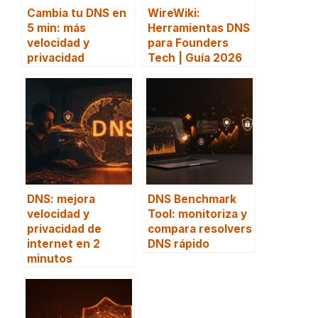
Cambia tu DNS en
WireWiki:
5 min: más
Herramientas DNS
velocidad y
para Founders
privacidad
Tech | Guía 2026
DNS: mejora
DNS Benchmark
velocidad y
Tool: monitoriza y
privacidad de
compara resolvers
internet en 2
DNS rápido
minutos