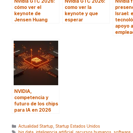
Nvidia GTC 2026:
Nvidia GTC 2026:
Nvidia 
cómo ver el
como ver la
presenc
keynote de
keynote y que
Israel:
Jensen Huang
esperar
tecnoló
apoyo 
emplea
NVIDIA,
competencia y
futuro de los chips
para IA en 2026
Categorías
Actualidad Startup
,
Startup Estados Unidos
Etiquetas
big data
,
inteligencia artificial
,
recursos humanos
,
software