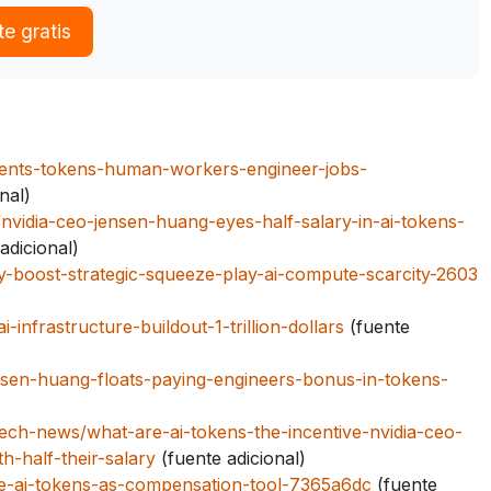
e gratis
gents-tokens-human-workers-engineer-jobs-
nal)
vidia-ceo-jensen-huang-eyes-half-salary-in-ai-tokens-
adicional)
y-boost-strategic-squeeze-play-ai-compute-scarcity-2603
infrastructure-buildout-1-trillion-dollars
(fuente
ensen-huang-floats-paying-engineers-bonus-in-tokens-
/tech-news/what-are-ai-tokens-the-incentive-nvidia-ceo-
h-half-their-salary
(fuente adicional)
te-ai-tokens-as-compensation-tool-7365a6dc
(fuente