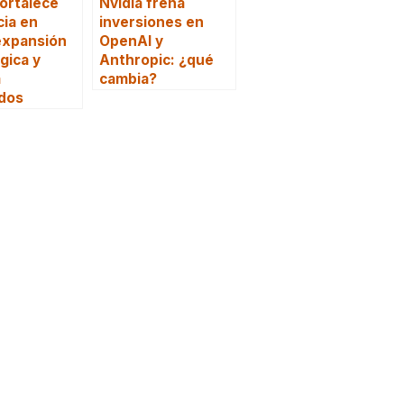
fortalece
Nvidia frena
ia en
inversiones en
 expansión
OpenAI y
gica y
Anthropic: ¿qué
a
cambia?
dos