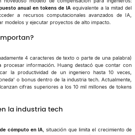
n novedoso modelo de compensación para ingenieros:
puesto anual en tokens de IA
equivalente a la mitad del
 acceder a recursos computacionales avanzados de IA,
r modelos y ejecutar proyectos de alto impacto.
 importan?
damente 4 caracteres de texto o parte de una palabra)
 para procesar información. Huang destacó que contar con
car la productividad de un ingeniero hasta 10 veces,
neda' o bonus dentro de la industria tech. Actualmente,
canzan cifras superiores a los 10 mil millones de tokens
n la industria tech
de cómputo en IA
, situación que limita el crecimiento de