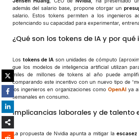
Jensen Huang
, CEO de
Nvidia
, ha presentado u
además del salario base, propone otorgar un
presu
salario. Estos tokens permiten a los ingenieros
potenciando su capacidad para experimentar, entrena
¿Qué son los tokens de IA y por qué
Los
tokens de IA
son unidades de cómputo (aproxima
que los modelos de inteligencia artificial utilizan
miles de millones de tokens al año puede amplifi
comparando este incentivo con un nuevo tipo de 'mo
los ingenieros en organizaciones como
OpenAI
ya al
semanales en consumo.
Implicancias laborales y de talento e
La propuesta de Nvidia apunta a mitigar la
escasez 