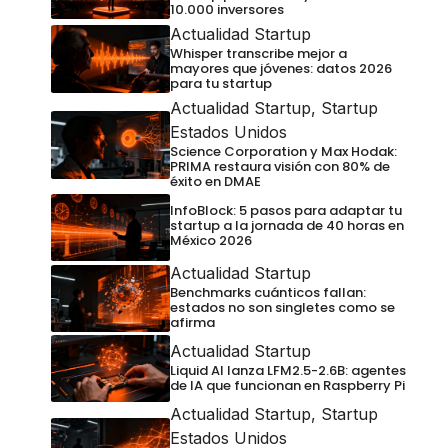
10.000 inversores
Actualidad Startup
Whisper transcribe mejor a
mayores que jóvenes: datos 2026
para tu startup
Actualidad Startup
,
Startup
Estados Unidos
Science Corporation y Max Hodak:
PRIMA restaura visión con 80% de
éxito en DMAE
InfoBlock: 5 pasos para adaptar tu
startup a la jornada de 40 horas en
México 2026
Actualidad Startup
Benchmarks cuánticos fallan:
estados no son singletes como se
afirma
Actualidad Startup
Liquid AI lanza LFM2.5-2.6B: agentes
de IA que funcionan en Raspberry Pi
Actualidad Startup
,
Startup
Estados Unidos