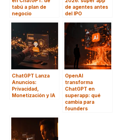
en ChatGPT: de
2026: super app
tabú a plan de
de agentes antes
negocio
del IPO
ChatGPT Lanza
OpenAI
Anuncios:
transforma
Privacidad,
ChatGPT en
Monetización y IA
superapp: qué
cambia para
founders