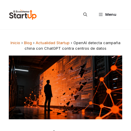
Saltar al contenido
Menu
Inicio
›
Blog
›
Actualidad Startup
›
OpenAI detecta campaña
china con ChatGPT contra centros de datos