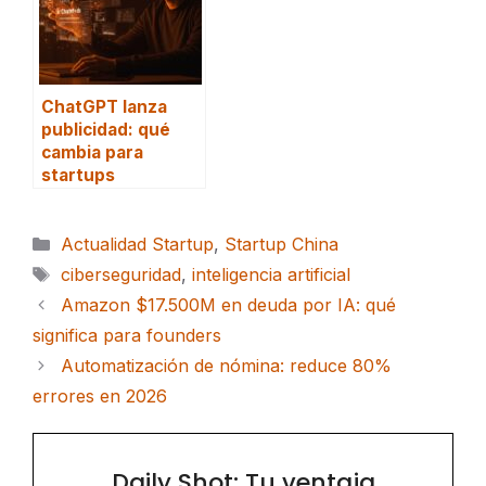
ChatGPT lanza
publicidad: qué
cambia para
startups
Categorías
Actualidad Startup
,
Startup China
Etiquetas
ciberseguridad
,
inteligencia artificial
Amazon $17.500M en deuda por IA: qué
significa para founders
Automatización de nómina: reduce 80%
errores en 2026
Daily Shot: Tu ventaja