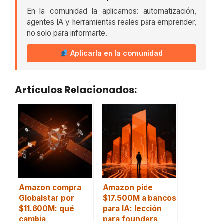
En la comunidad la aplicamos: automatización,
agentes IA y herramientas reales para emprender,
no solo para informarte.
Aplicarla en la comunidad
Artículos Relacionados:
Amazon compra
Amazon pide
Globalstar por
$17.500M a bancos
$11.600M: qué
para IA: lección
cambia
para founders