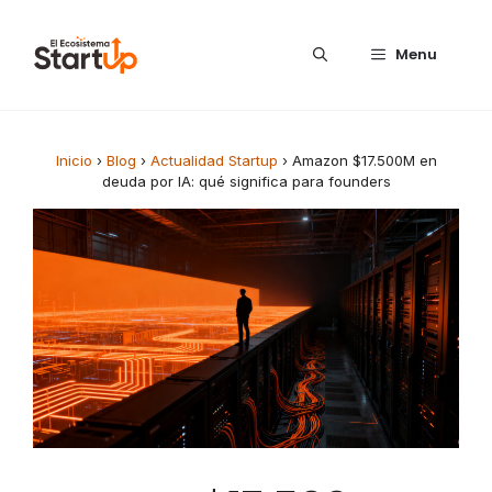
Saltar al contenido
Menu
Inicio
›
Blog
›
Actualidad Startup
›
Amazon $17.500M en
deuda por IA: qué significa para founders