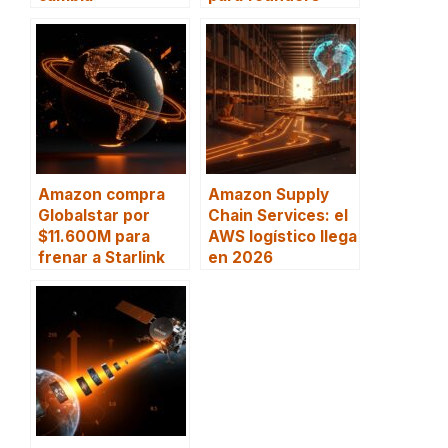
Amazon compra
Amazon Supply
Globalstar por
Chain Services: el
$11.600M para
AWS logístico llega
frenar a Starlink
en 2026