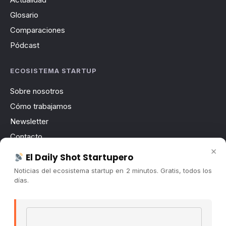
Glosario
Comparaciones
Pódcast
ECOSISTEMA STARTUP
Sobre nosotros
Cómo trabajamos
Newsletter
Contacto
×
Publicidad
El Daily Shot Startupero
Convocatorias
Noticias del ecosistema startup en 2 minutos. Gratis, todos los
días.
COMUNIDAD
Comunidad (Skool) ↗
Email address