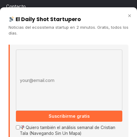
Contacto
×
Publicidad
El Daily Shot Startupero
Convocatorias
Noticias del ecosistema startup en 2 minutos. Gratis, todos los
días.
COMUNIDAD
Comunidad (Skool) ↗
Email address
Blog Cristian Tala ↗
Es La Hora de Aprender ↗
© 2026 El Ecosistema Startup. Todos los derechos
reservados.
Políticas De Privacidad · Términos De Uso
Suscribirme gratis
Buscar:
Quiero también el análisis semanal de Cristian
Tala (Navegando Sin Un Mapa)