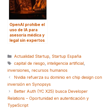
OpenAI prohíbe el
uso de IA para
asesoría médica y
legal sin expertos
Categorías
Actualidad Startup
,
Startup España
Etiquetas
capital de riesgo
,
inteligencia artificial
,
inversiones
,
recursos humanos
Nvidia refuerza su dominio en chip design con
inversión en Synopsys
Better Auth (YC X25) busca Developer
Relations – Oportunidad en autenticación y
TypeScript