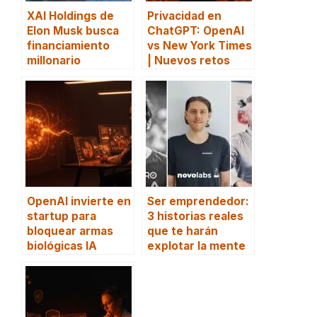
XAI Holdings de
Privacidad en
Elon Musk busca
ChatGPT: OpenAI
financiamiento
vs New York Times
millonario
| Nuevos retos
OpenAI invierte en
Ser emprendedor:
startup para
3 historias reales
bloquear armas
que te harán
biológicas IA
explotar la mente