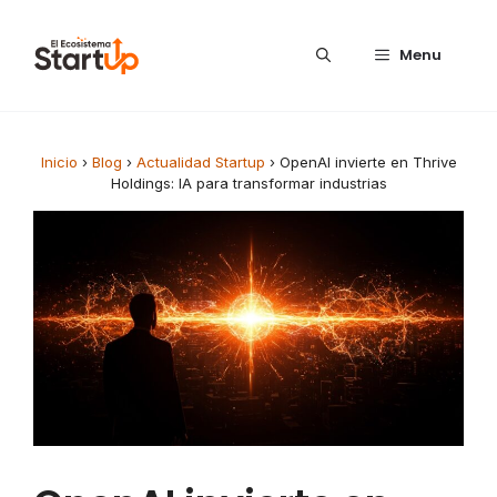
Saltar al contenido
Menu
Inicio
›
Blog
›
Actualidad Startup
›
OpenAI invierte en Thrive
Holdings: IA para transformar industrias