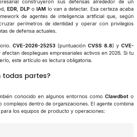
esarial construyeron sus defensas alrededor de un
ed,
EDR
,
DLP
o
IAM
lo van a detectar. Esa certeza acaba
mework de agentes de inteligencia artificial que, según
 cruzar perímetros de identidad y operar con privilegios
ntas de defensa actuales.
torio.
CVE-2026-25253
(puntuación
CVSS 8.8
) y
CVE-
fectan despliegues empresariales activos en 2026. Si tu
o, este artículo es lectura obligatoria.
 todas partes?
mbién conocido en algunos entornos como
Clawdbot
o
jo complejos dentro de organizaciones. El agente combina
para los equipos de producto y operaciones: