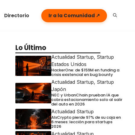
Directorio
Ir a la Comunidad ↗
Lo Último
Actualidad Startup
,
Startup
Estados Unidos
HackerOne: de $159M en funding a
crisis existencial en bug bounty
Actualidad Startup
,
Startup
Japón
NEC y UrbanChain prueban IA que
cobra estacionamiento solo al salir
del auto en 2026
Actualidad Startup
AIxCrypto pierde 97% de su caja en
6 meses: lección para startups
2026
Actualidad Startup