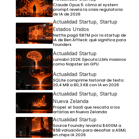
Claude Opus 5: cómo el system
prompt revela la crisis regulatoria
de IA de 2026
Actualidad Startup
,
Startup
Estados Unidos
Netflix pagó 587M por la startup de
IA de Ben Affleck: qué significa para
founders
Actualidad Startup
Lumabri 2026: Ejecuta LLMs masivos
como Napster sin GPU
Actualidad Startup
SQLite comprime historial de texto:
20,4 MB a 80,3 KB con IA en 2026
Actualidad Startup
,
Startup
Nueva Zelanda
Propel: el SaaS que rescata a los
artistas en Nueva Zelanda
Actualidad Startup
Source Foundry levanta $400M a
$5B valuación para desafiar a ASML
en chips IA 2026