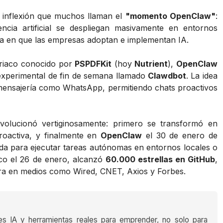
e inflexión que muchos llaman el
"momento OpenClaw"
:
ncia artificial se despliegan masivamente en entornos
ma en que las empresas adoptan e implementan IA.
striaco conocido por
PSPDFKit
(hoy
Nutrient
),
OpenClaw
perimental de fin de semana llamado
Clawdbot
. La idea
e mensajería como WhatsApp, permitiendo chats proactivos
lucionó vertiginosamente: primero se transformó en
roactiva, y finalmente en
OpenClaw
el 30 de enero de
ada para ejecutar tareas autónomas en entornos locales o
ico el 26 de enero, alcanzó
60.000 estrellas en GitHub
,
ra en medios como Wired, CNET, Axios y Forbes.
es IA y herramientas reales para emprender, no solo para