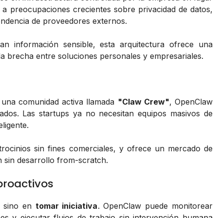
e a preocupaciones crecientes sobre privacidad de datos,
pendencia de proveedores externos.
n información sensible, esta arquitectura ofrece una
 la brecha entre soluciones personales y empresariales.
 una comunidad activa llamada
"Claw Crew"
, OpenClaw
dos. Las startups ya no necesitan equipos masivos de
ligente.
trocinios sin fines comerciales, y ofrece un mercado de
 sin desarrollo from-scratch.
proactivos
s, sino en
tomar iniciativa
. OpenClaw puede monitorear
es y ejecutar flujos de trabajo sin intervención humana