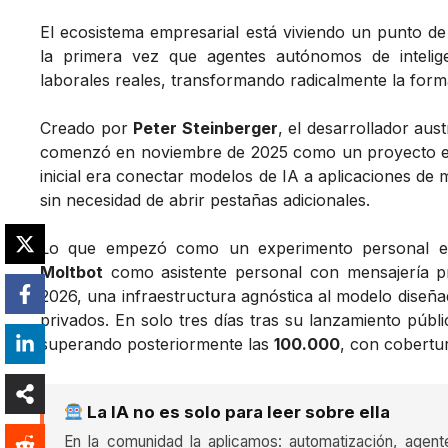
El ecosistema empresarial está viviendo un punto d
la primera vez que agentes autónomos de intelige
laborales reales, transformando radicalmente la for
Creado por
Peter Steinberger
, el desarrollador au
comenzó en noviembre de 2025 como un proyecto ex
inicial era conectar modelos de IA a aplicaciones d
sin necesidad de abrir pestañas adicionales.
Lo que empezó como un experimento personal evo
Moltbot
como asistente personal con mensajería p
2026, una infraestructura agnóstica al modelo diseñ
privados. En solo tres días tras su lanzamiento públ
superando posteriormente las
100.000
, con cobertu
La IA no es solo para leer sobre ella
En la comunidad la aplicamos: automatización, agent