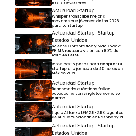
10.000 inversores
Actualidad Startup
Whisper transcribe mejor a
mayores que jóvenes: datos 2026
para tu startup
Actualidad Startup
,
Startup
Estados Unidos
Science Corporation y Max Hodak:
PRIMA restaura visión con 80% de
éxito en DMAE
InfoBlock: 5 pasos para adaptar tu
startup a la jornada de 40 horas en
México 2026
Actualidad Startup
Benchmarks cuánticos fallan:
estados no son singletes como se
afirma
Actualidad Startup
Liquid AI lanza LFM2.5-2.6B: agentes
de IA que funcionan en Raspberry Pi
Actualidad Startup
,
Startup
Estados Unidos