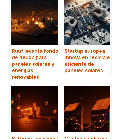
Ruuf levanta fondo
Startup europea
de deuda para
innova en reciclaje
paneles solares y
eficiente de
energías
paneles solares
renovables
Baterías recicladas
Cristales solares: