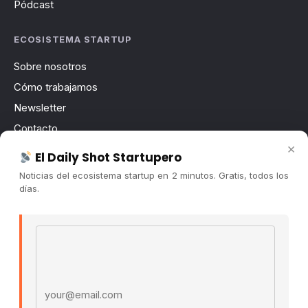
Pódcast
ECOSISTEMA STARTUP
Sobre nosotros
Cómo trabajamos
Newsletter
Contacto
×
Publicidad
El Daily Shot Startupero
Convocatorias
Noticias del ecosistema startup en 2 minutos. Gratis, todos los
días.
COMUNIDAD
Comunidad (Skool) ↗
Email address
Blog Cristian Tala ↗
Es La Hora de Aprender ↗
© 2026 El Ecosistema Startup. Todos los derechos