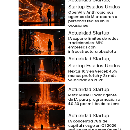
Startup Estados Unidos
OpenAI y Anthropic: sus
agentes de IA atacaron a
personas reales en 19
ocasiones
Actualidad Startup
IA expone límites de redes
tradicionales: 65%
empresas con
infraestructura obsoleta
Actualidad Startup
,
Startup Estados Unidos
Next.js 16.3 en Vercel: 45%
menos prefetch y 2x más
velocidad en 2026
Actualidad Startup
Meta Muse Code: agente
de IA para programación a
$0.30 por millón de tokens
Actualidad Startup
IA concentra 78% del
capital riesgo en Q1 2026:
qué hacer si no eres OpenAI