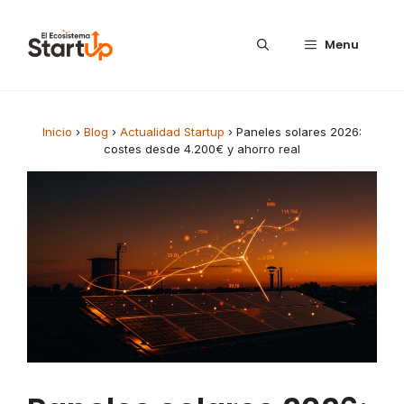
Saltar al contenido
Menu
Inicio
›
Blog
›
Actualidad Startup
›
Paneles solares 2026:
costes desde 4.200€ y ahorro real