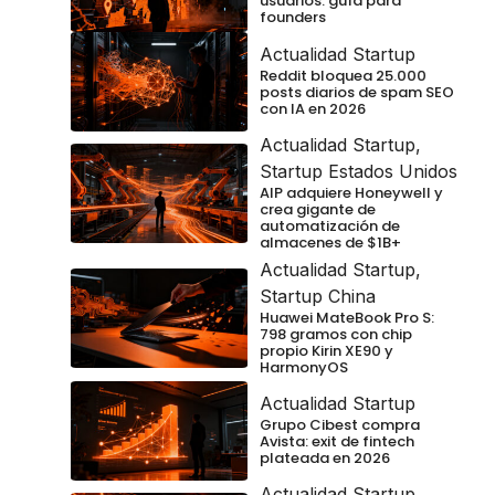
usuarios: guía para
founders
Actualidad Startup
Reddit bloquea 25.000
posts diarios de spam SEO
con IA en 2026
Actualidad Startup
,
Startup Estados Unidos
AIP adquiere Honeywell y
crea gigante de
automatización de
almacenes de $1B+
Actualidad Startup
,
Startup China
Huawei MateBook Pro S:
798 gramos con chip
propio Kirin XE90 y
HarmonyOS
Actualidad Startup
Grupo Cibest compra
Avista: exit de fintech
plateada en 2026
Actualidad Startup
,