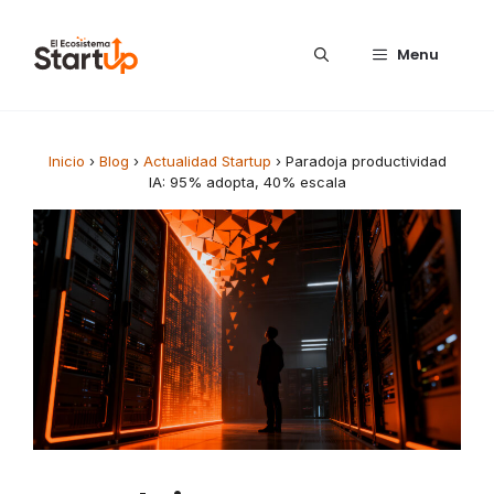
Saltar al contenido
Menu
Inicio
›
Blog
›
Actualidad Startup
›
Paradoja productividad
IA: 95% adopta, 40% escala