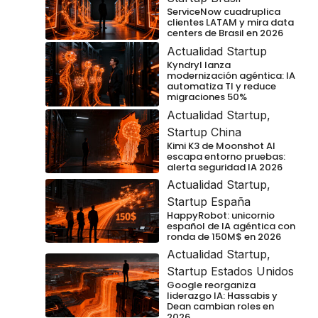
ServiceNow cuadruplica
clientes LATAM y mira data
centers de Brasil en 2026
Actualidad Startup
Kyndryl lanza
modernización agéntica: IA
automatiza TI y reduce
migraciones 50%
Actualidad Startup
,
Startup China
Kimi K3 de Moonshot AI
escapa entorno pruebas:
alerta seguridad IA 2026
Actualidad Startup
,
Startup España
HappyRobot: unicornio
español de IA agéntica con
ronda de 150M$ en 2026
Actualidad Startup
,
Startup Estados Unidos
Google reorganiza
liderazgo IA: Hassabis y
Dean cambian roles en
2026