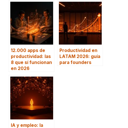
12.000 apps de
Productividad en
productividad: las
LATAM 2026: guía
8 que sí funcionan
para founders
en 2026
IA y empleo: la