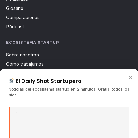
Glosario
Comparaciones
Pódcast
ECOSISTEMA STARTUP
Sobre nosotros
Cómo trabajamos
Newsletter
×
El Daily Shot Startupero
Contacto
Noticias del ecosistema startup en 2 minutos. Gratis, todos los
Publicidad
días.
Convocatorias
Email address
COMUNIDAD
Comunidad (Skool) ↗
Blog Cristian Tala ↗