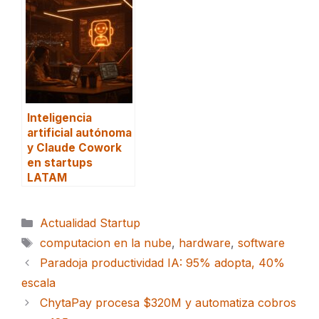
Inteligencia
artificial autónoma
y Claude Cowork
en startups
LATAM
Categorías
Actualidad Startup
Etiquetas
computacion en la nube
,
hardware
,
software
Paradoja productividad IA: 95% adopta, 40%
escala
ChytaPay procesa $320M y automatiza cobros