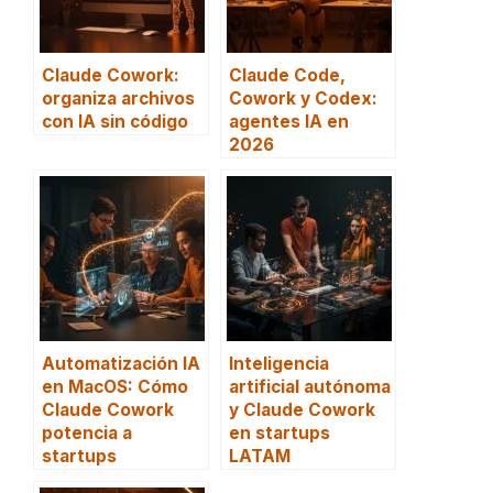
Claude Cowork:
Claude Code,
organiza archivos
Cowork y Codex:
con IA sin código
agentes IA en
2026
Automatización IA
Inteligencia
en MacOS: Cómo
artificial autónoma
Claude Cowork
y Claude Cowork
potencia a
en startups
startups
LATAM