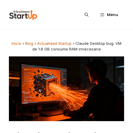
Saltar al contenido
Menu
Inicio
›
Blog
›
Actualidad Startup
›
Claude Desktop bug: VM
de 1.8 GB consume RAM innecesaria