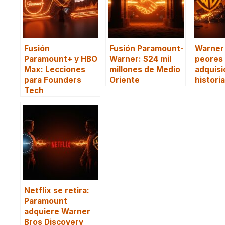
Fusión
Fusión Paramount-
Warner 
Paramount+ y HBO
Warner: $24 mil
peores
Max: Lecciones
millones de Medio
adquisi
para Founders
Oriente
historia
Tech
Netflix se retira:
Paramount
adquiere Warner
Bros Discovery