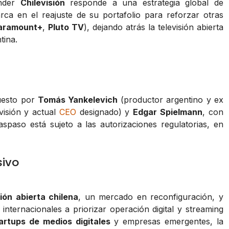
nder
Chilevisión
responde a una estrategia global de
rca en el reajuste de su portafolio para reforzar otras
aramount+
,
Pluto TV
), dejando atrás la televisión abierta
tina.
uesto por
Tomás Yankelevich
(productor argentino y ex
visión y actual
CEO
designado) y
Edgar Spielmann
, con
traspaso está sujeto a las autorizaciones regulatorias, en
sivo
sión abierta chilena
, un mercado en reconfiguración, y
nternacionales a priorizar operación digital y streaming
artups de medios digitales
y empresas emergentes, la