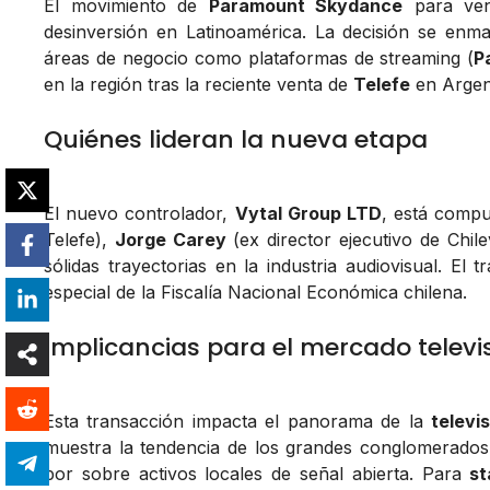
El movimiento de
Paramount Skydance
para ve
desinversión en Latinoamérica. La decisión se enma
áreas de negocio como plataformas de streaming (
P
en la región tras la reciente venta de
Telefe
en Argen
Quiénes lideran la nueva etapa
El nuevo controlador,
Vytal Group LTD
, está comp
Telefe),
Jorge Carey
(ex director ejecutivo de Chile
sólidas trayectorias en la industria audiovisual. El 
especial de la Fiscalía Nacional Económica chilena.
Implicancias para el mercado televi
Esta transacción impacta el panorama de la
televi
muestra la tendencia de los grandes conglomerados i
por sobre activos locales de señal abierta. Para
st