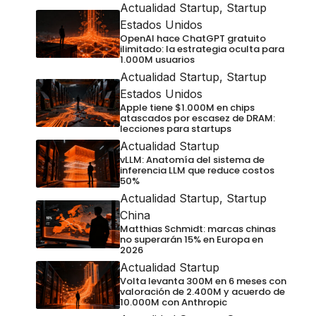
Actualidad Startup
,
Startup
Estados Unidos
OpenAI hace ChatGPT gratuito
ilimitado: la estrategia oculta para
1.000M usuarios
Actualidad Startup
,
Startup
Estados Unidos
Apple tiene $1.000M en chips
atascados por escasez de DRAM:
lecciones para startups
Actualidad Startup
vLLM: Anatomía del sistema de
inferencia LLM que reduce costos
50%
Actualidad Startup
,
Startup
China
Matthias Schmidt: marcas chinas
no superarán 15% en Europa en
2026
Actualidad Startup
Volta levanta 300M en 6 meses con
valoración de 2.400M y acuerdo de
10.000M con Anthropic