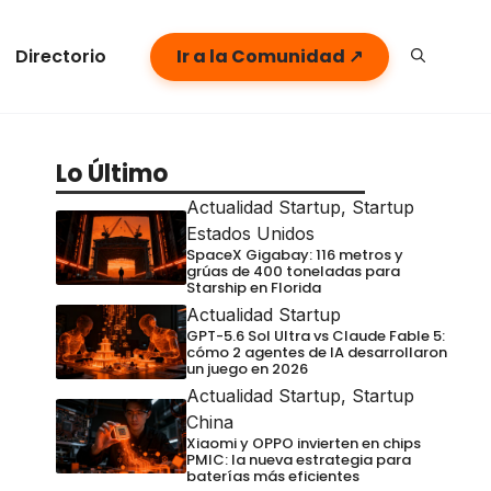
Directorio
Ir a la Comunidad ↗
Lo Último
Actualidad Startup
,
Startup
Estados Unidos
SpaceX Gigabay: 116 metros y
grúas de 400 toneladas para
Starship en Florida
Actualidad Startup
GPT-5.6 Sol Ultra vs Claude Fable 5:
cómo 2 agentes de IA desarrollaron
un juego en 2026
Actualidad Startup
,
Startup
China
Xiaomi y OPPO invierten en chips
PMIC: la nueva estrategia para
baterías más eficientes