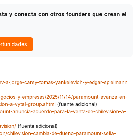
sta y conecta con otros founders que crean el
ortunidades
hv-a-jorge-carey-tomas-yankelevich-y-edgar-spielmann
/negocios-y-empresas/2025/11/14/paramount-avanza-en-
sion-a-vytal-group.shtml
(fuente adicional)
ount-anuncia-acuerdo-para-la-venta-de-chilevision-a-
evision/
(fuente adicional)
ision/chilevision-cambia-de-dueno-paramount-sella-