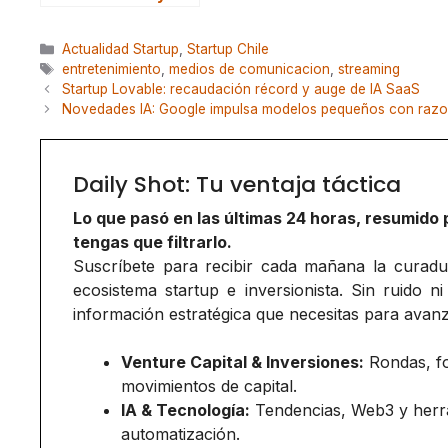
Categorías
Actualidad Startup
,
Startup Chile
Etiquetas
entretenimiento
,
medios de comunicacion
,
streaming
Startup Lovable: recaudación récord y auge de IA SaaS
Novedades IA: Google impulsa modelos pequeños con raz
Daily Shot: Tu ventaja táctica
Lo que pasó en las últimas 24 horas, resumido 
tengas que filtrarlo.
Suscríbete para recibir cada mañana la curadurí
ecosistema startup e inversionista. Sin ruido ni
información estratégica que necesitas para avanz
Venture Capital & Inversiones:
Rondas, f
movimientos de capital.
IA & Tecnología:
Tendencias, Web3 y herr
automatización.