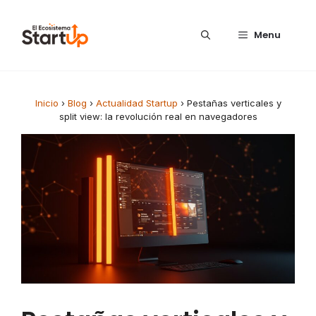
Saltar al contenido
Menu
Inicio
›
Blog
›
Actualidad Startup
›
Pestañas verticales y
split view: la revolución real en navegadores