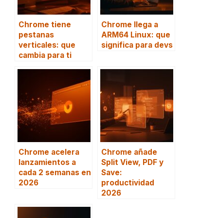
Chrome tiene
Chrome llega a
pestanas
ARM64 Linux: que
verticales: que
significa para devs
cambia para ti
Chrome acelera
Chrome añade
lanzamientos a
Split View, PDF y
cada 2 semanas en
Save:
2026
productividad
2026