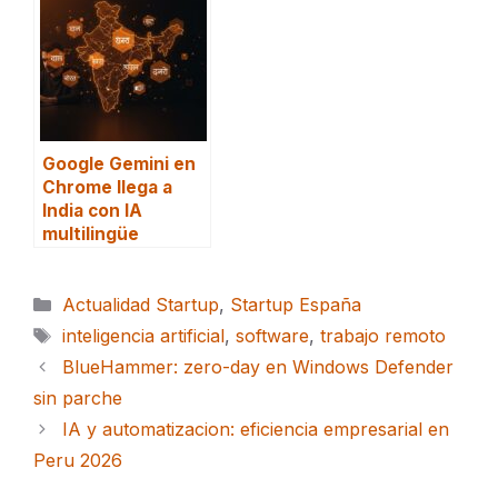
Google Gemini en
Chrome llega a
India con IA
multilingüe
Categorías
Actualidad Startup
,
Startup España
Etiquetas
inteligencia artificial
,
software
,
trabajo remoto
BlueHammer: zero-day en Windows Defender
sin parche
IA y automatizacion: eficiencia empresarial en
Peru 2026