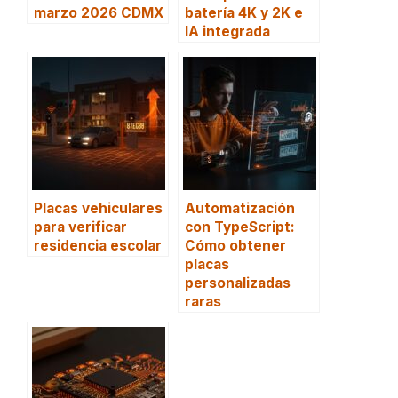
marzo 2026 CDMX
batería 4K y 2K e
IA integrada
Placas vehiculares
Automatización
para verificar
con TypeScript:
residencia escolar
Cómo obtener
placas
personalizadas
raras