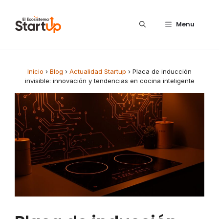
Saltar al contenido
Menu
Inicio
›
Blog
›
Actualidad Startup
›
Placa de inducción
invisible: innovación y tendencias en cocina inteligente