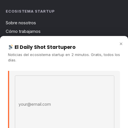
ECOSISTEMA STARTUP
Sobre nosotros
Cómo trabajamos
Newsletter
×
El Daily Shot Startupero
Contacto
Noticias del ecosistema startup en 2 minutos. Gratis, todos los
Publicidad
días.
Convocatorias
Email address
COMUNIDAD
Comunidad (Skool) ↗
Blog Cristian Tala ↗
Es La Hora de Aprender ↗
© 2026 El Ecosistema Startup. Todos los derechos