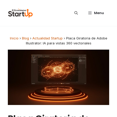
Saltar al contenido
Menu
Inicio
›
Blog
›
Actualidad Startup
›
Placa Giratoria de Adobe
Illustrator: IA para vistas 360 vectoriales