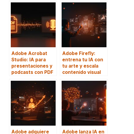
Adobe Acrobat
Adobe Firefly:
Studio: IA para
entrena tu IA con
presentaciones y
tu arte y escala
podcasts con PDF
contenido visual
Adobe adquiere
Adobe lanza IA en