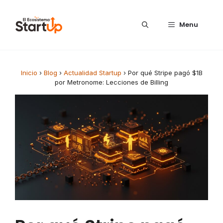
Saltar al contenido
Menu
Inicio
›
Blog
›
Actualidad Startup
›
Por qué Stripe pagó $1B
por Metronome: Lecciones de Billing