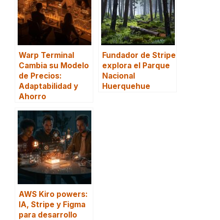
Warp Terminal
Fundador de Stripe
Cambia su Modelo
explora el Parque
de Precios:
Nacional
Adaptabilidad y
Huerquehue
Ahorro
AWS Kiro powers:
IA, Stripe y Figma
para desarrollo