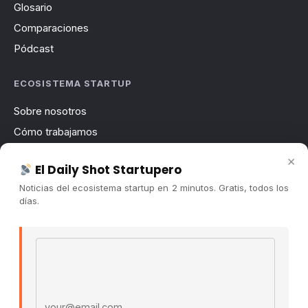
Glosario
Comparaciones
Pódcast
ECOSISTEMA STARTUP
Sobre nosotros
Cómo trabajamos
Newsletter
×
El Daily Shot Startupero
Contacto
Noticias del ecosistema startup en 2 minutos. Gratis, todos los
Publicidad
días.
Convocatorias
Email address
COMUNIDAD
Comunidad (Skool) ↗
Blog Cristian Tala ↗