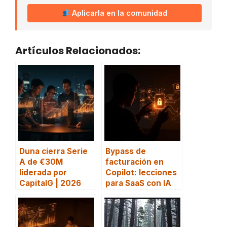
Aplicarla en la comunidad
Artículos Relacionados:
Duna cierra Serie
Bypass de
A de €30M
facturación en
liderada por
Copilot: lecciones
CapitalG | 2026
para SaaS con IA